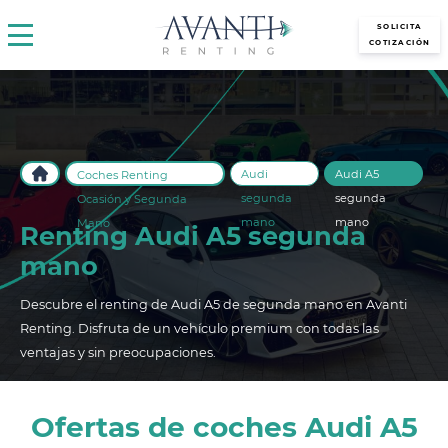
avantirenting.es
SOLICITA
COTIZACIÓN
Audi
Audi A5
Coches Renting
segunda
segunda
Ocasión y Segunda
mano
mano
Mano
Renting Audi A5 segunda
mano
Descubre el renting de Audi A5 de segunda mano en Avanti
Renting. Disfruta de un vehículo premium con todas las
ventajas y sin preocupaciones.
Ofertas de coches Audi A5