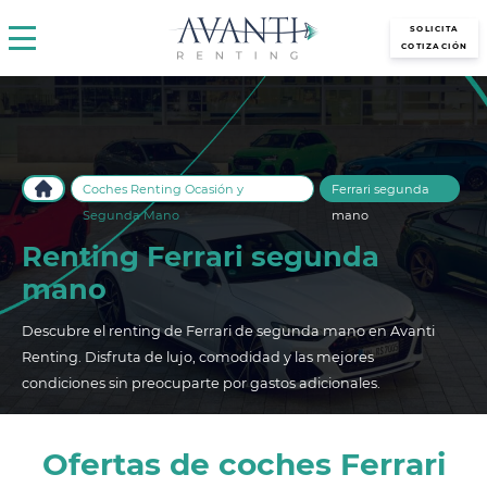
avantirenting.es
SOLICITA
COTIZACIÓN
Coches Renting Ocasión y
Ferrari segunda
Segunda Mano
mano
Renting Ferrari segunda
mano
Descubre el renting de Ferrari de segunda mano en Avanti
Renting. Disfruta de lujo, comodidad y las mejores
condiciones sin preocuparte por gastos adicionales.
Ofertas de coches Ferrari