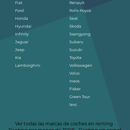
Fiat
Renault
Ford
Rolls-Royce
Honda
Seat
Hyundai
Skoda
Infinity
Ssangyong
Jaguar
Subaru
Jeep
Suzuki
Kia
Toyota
Lamborghini
Volkswagen
Volvo
Ineos
Fisker
Green Tour
levc
Ver todas las marcas de coches en renting
·