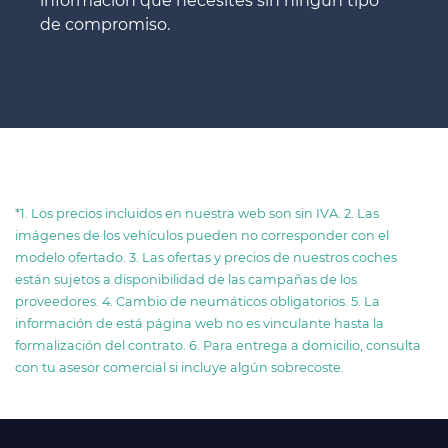
información que necesites sin ningún tipo
de compromiso.
*1. Los precios incluidos en nuestra web son sin IVA. 2. Las
imágenes de los vehículos pueden no corresponder con el
modelo ofertado. 3. Las ofertas y precios de nuestros coches
están sujetos a disponibilidad de las campañas de los
proveedores. 4. Cambio de neumáticos obligatorios. 5. La
información de está página web no es vinculante hasta la
formalización del contrato. 6. Para entrega a domicilio, consulta
con tu asesor comercial si incluye algún sobrecoste.