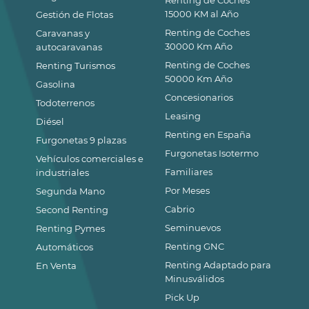
15000 KM al Año
Gestión de Flotas
Renting de Coches
Caravanas y
30000 Km Año
autocaravanas
Renting de Coches
Renting Turismos
50000 Km Año
Gasolina
Concesionarios
Todoterrenos
Leasing
Diésel
Renting en España
Furgonetas 9 plazas
Furgonetas Isotermo
Vehículos comerciales e
Familiares
industriales
Por Meses
Segunda Mano
Cabrio
Second Renting
Seminuevos
Renting Pymes
Renting GNC
Automáticos
Renting Adaptado para
En Venta
Minusválidos
Pick Up