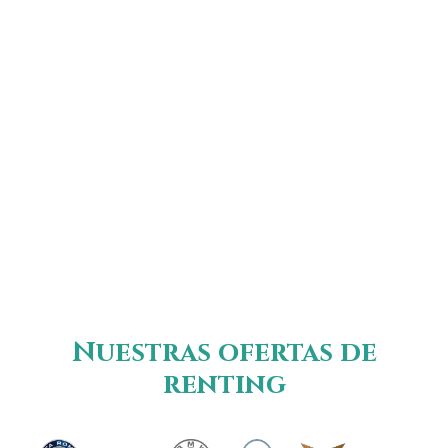
como la inclusión de seguros, mantenimiento y
asistencia en carretera en el precio.
Una de las
mayores ventajas del renting es la flexibilidad y
la tranquilidad que proporciona.
No tendrás que
preocuparte por los costes de propiedad ni por la
depreciación del vehículo, lo que hace que sea una
solución ideal tanto para empresas como para
particulares.
Nuestras ofertas de
renting