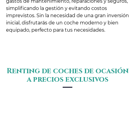
gastos de mantenimiento, reparaciones y seguros,
simplificando la gestión y evitando costos
imprevistos. Sin la necesidad de una gran inversión
inicial, disfrutarás de un coche moderno y bien
equipado, perfecto para tus necesidades.
Renting de coches de ocasión
a precios exclusivos
El renting de coches de ocasión es una opción
cada vez más popular y económica. Con cuotas
mensuales adaptadas a tus necesidades y
presupuesto, podrás acceder a vehículos de alta
calidad sin los inconvenientes de una compra
tradicional. Además, podrás disfrutar de ventajas