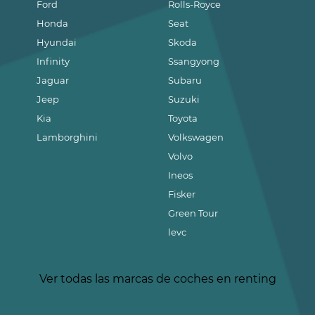
Ford
Rolls-Royce
Honda
Seat
Hyundai
Skoda
Infinity
Ssangyong
Jaguar
Subaru
Jeep
Suzuki
Kia
Toyota
Lamborghini
Volkswagen
Volvo
Ineos
Fisker
Green Tour
levc
Ver todas las marcas de coches en renting