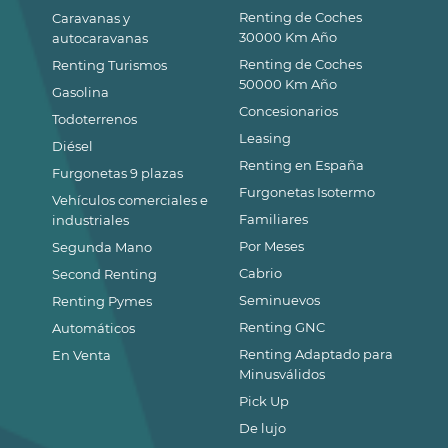
Renting de Coches
Caravanas y
30000 Km Año
autocaravanas
Renting de Coches
Renting Turismos
50000 Km Año
Gasolina
Concesionarios
Todoterrenos
Leasing
Diésel
Renting en España
Furgonetas 9 plazas
Furgonetas Isotermo
Vehículos comerciales e
Familiares
industriales
Por Meses
Segunda Mano
Cabrio
Second Renting
Seminuevos
Renting Pymes
Renting GNC
Automáticos
Renting Adaptado para
En Venta
Minusválidos
Pick Up
De lujo