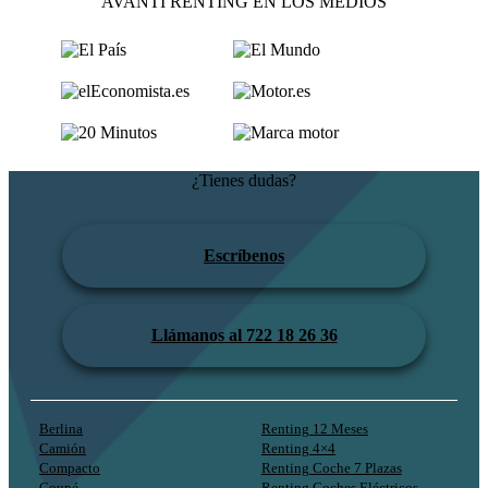
AVANTI RENTING EN LOS MEDIOS
¿Tienes dudas?
Escríbenos
Llámanos al 722 18 26 36
Berlina
Renting 12 Meses
Camión
Renting 4×4
Compacto
Renting Coche 7 Plazas
Coupé
Renting Coches Eléctricos