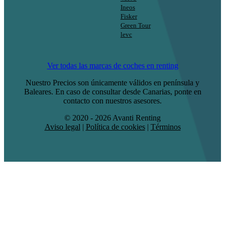
Ineos
Fisker
Green Tour
levc
Ver todas las marcas de coches en renting
Nuestro Precios son únicamente válidos en península y
Baleares. En caso de consultar desde Canarias, ponte en
contacto con nuestros asesores.
© 2020 - 2026 Avanti Renting
Aviso legal
|
Política de cookies
|
Términos