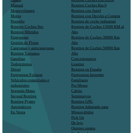
Manual
Renting Coches Km 0
Monovolumen
Renting con Asnef
Motos
Renting con Opción a Compra
Pequeño
Renting de coche industrial
Renting Coches Suv
Renting de Coches 15000 KM al
Renting Híbridos
Año
Furgonetas
Renting de Coches 30000 Km
Gestión de Flotas
Año
Caravanas y autocaravanas
Renting de Coches 50000 Km
Renting Turismos
Año
Gasolina
Concesionarios
Todoterrenos
Leasing
Diésel
Renting en España
Furgonetas 9 plazas
Furgonetas Isotermo
Vehículos comerciales e
Familiares
industriales
Por Meses
Segunda Mano
Cabrio
Second Renting
Seminuevos
Renting Pymes
Renting GNC
Automáticos
Renting Adaptado para
En Venta
Minusválidos
Pick Up
De lujo
Quienes somos