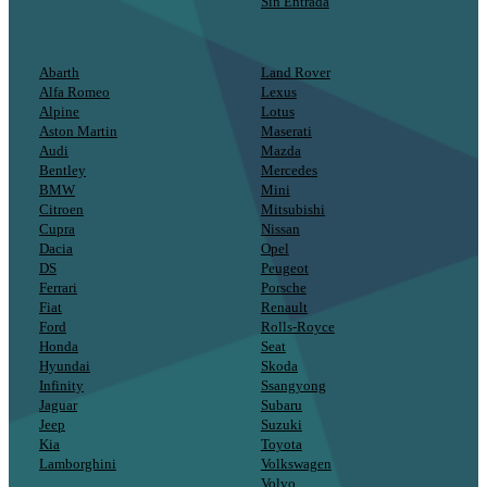
Sin Entrada
Abarth
Land Rover
Alfa Romeo
Lexus
Alpine
Lotus
Aston Martin
Maserati
Audi
Mazda
Bentley
Mercedes
BMW
Mini
Citroen
Mitsubishi
Cupra
Nissan
Dacia
Opel
DS
Peugeot
Ferrari
Porsche
Fiat
Renault
Ford
Rolls-Royce
Honda
Seat
Hyundai
Skoda
Infinity
Ssangyong
Jaguar
Subaru
Jeep
Suzuki
Kia
Toyota
Lamborghini
Volkswagen
Volvo