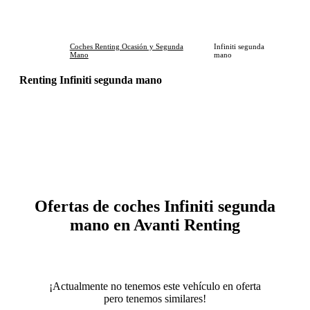
Coches Renting Ocasión y Segunda
Infiniti segunda
Mano
mano
Renting Infiniti segunda mano
Descubre el renting de Infiniti de segunda mano en Avanti
Renting. Coches en perfecto estado, sin entrada y con todos
los servicios incluidos. ¡Conduce sin preocupaciones!
Ofertas de coches Infiniti segunda
mano en Avanti Renting
¡Actualmente no tenemos este vehículo en oferta
pero tenemos similares!