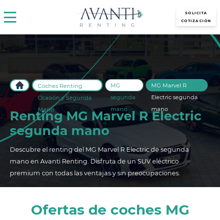
avantirenting.es
SOLICITA
COTIZACIÓN
MG
MG Marvel R
Coches Renting
segunda
Electric segunda
Ocasión y Segunda
mano
mano
Mano
Renting MG Marvel R Electric
segunda mano
Descubre el renting del MG Marvel R Electric de segunda
mano en Avanti Renting. Disfruta de un SUV eléctrico
premium con todas las ventajas y sin preocupaciones.
Ofertas de coches MG