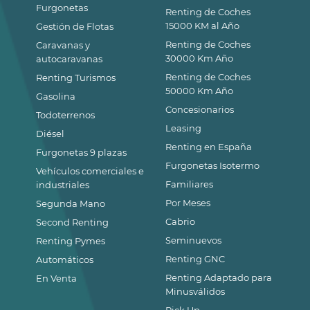
Furgonetas
Renting de Coches
15000 KM al Año
Gestión de Flotas
Renting de Coches
Caravanas y
30000 Km Año
autocaravanas
Renting de Coches
Renting Turismos
50000 Km Año
Gasolina
Concesionarios
Todoterrenos
Leasing
Diésel
Renting en España
Furgonetas 9 plazas
Furgonetas Isotermo
Vehículos comerciales e
Familiares
industriales
Por Meses
Segunda Mano
Cabrio
Second Renting
Seminuevos
Renting Pymes
Renting GNC
Automáticos
Renting Adaptado para
En Venta
Minusválidos
Pick Up