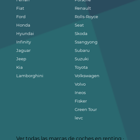
Fiat
Renault
Ford
Rolls-Royce
Honda
Seat
Hyundai
Skoda
Infinity
Ssangyong
Jaguar
Subaru
Jeep
Suzuki
Kia
Toyota
Lamborghini
Volkswagen
Volvo
Ineos
Fisker
Green Tour
levc
Ver todas las marcas de coches en renting
·