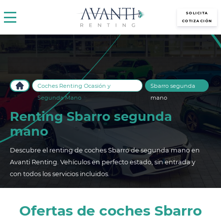
avantirenting.es
SOLICITA
COTIZACIÓN
Coches Renting Ocasión y
Sbarro segunda
Segunda Mano
mano
Renting Sbarro segunda
mano
Descubre el renting de coches Sbarro de segunda mano en
Avanti Renting. Vehículos en perfecto estado, sin entrada y
con todos los servicios incluidos.
Ofertas de coches Sbarro