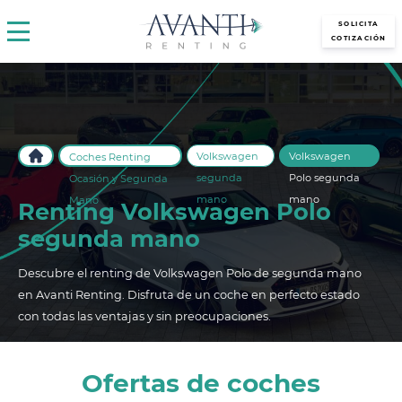
avantirenting.es
SOLICITA
COTIZACIÓN
Volkswagen
Volkswagen
Coches Renting
segunda
Polo segunda
Ocasión y Segunda
mano
mano
Mano
Renting Volkswagen Polo
segunda mano
Descubre el renting de Volkswagen Polo de segunda mano
en Avanti Renting. Disfruta de un coche en perfecto estado
con todas las ventajas y sin preocupaciones.
Ofertas de coches