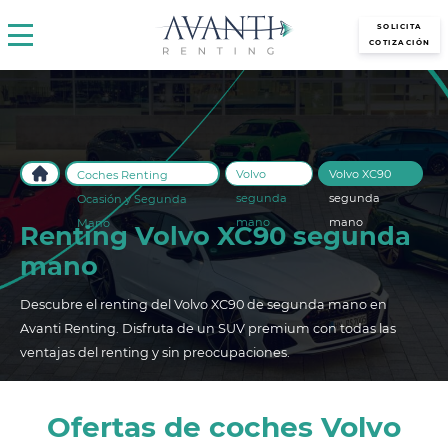
avantirenting.es
SOLICITA
COTIZACIÓN
Volvo
Volvo XC90
Coches Renting
segunda
segunda
Ocasión y Segunda
mano
mano
Mano
Renting Volvo XC90 segunda
mano
Descubre el renting del Volvo XC90 de segunda mano en
Avanti Renting. Disfruta de un SUV premium con todas las
ventajas del renting y sin preocupaciones.
Ofertas de coches Volvo