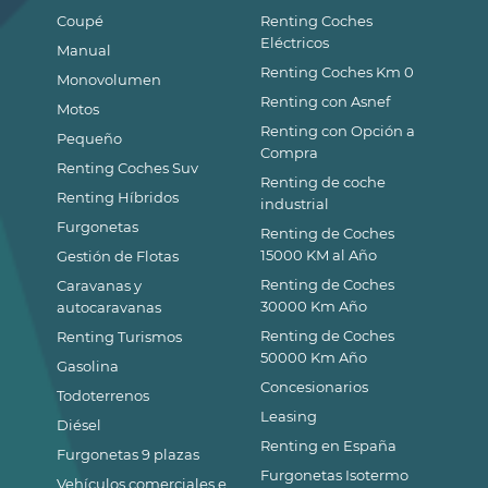
Coupé
Renting Coches
Eléctricos
Manual
Renting Coches Km 0
Monovolumen
Renting con Asnef
Motos
Renting con Opción a
Pequeño
Compra
Renting Coches Suv
Renting de coche
Renting Híbridos
industrial
Furgonetas
Renting de Coches
15000 KM al Año
Gestión de Flotas
Renting de Coches
Caravanas y
30000 Km Año
autocaravanas
Renting de Coches
Renting Turismos
50000 Km Año
Gasolina
Concesionarios
Todoterrenos
Leasing
Diésel
Renting en España
Furgonetas 9 plazas
Furgonetas Isotermo
Vehículos comerciales e