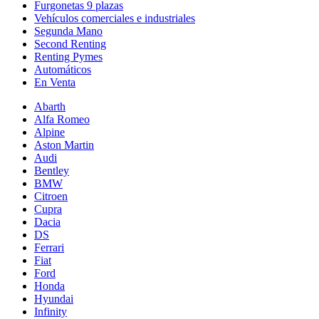
Furgonetas 9 plazas
Vehículos comerciales e industriales
Segunda Mano
Second Renting
Renting Pymes
Automáticos
En Venta
Abarth
Alfa Romeo
Alpine
Aston Martin
Audi
Bentley
BMW
Citroen
Cupra
Dacia
DS
Ferrari
Fiat
Ford
Honda
Hyundai
Infinity