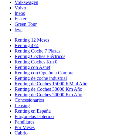
Volkswagen
Volvo
Ineos
Fisker
Green Tour
levc
Renting 12 Meses
Renting 4×4
Renting Coche 7 Plazas
Renting Coches Eléctricos
Renting Coches Km 0
Renting con Asnef
Renting con Opción a Compra
Renting de coche industrial
Renting de Coches 15000 KM al Año
Renting de Coches 30000 Km Año
Renting de Coches 50000 Km Año
Concesionarios
Leasing
Renting en España
Furgonetas Isotermo
Familiares
Por Meses
Cabrio