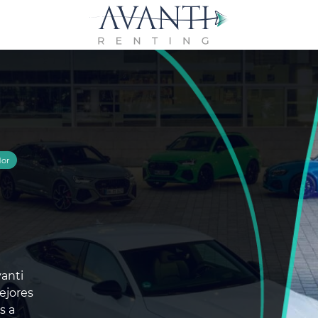
dor
anti
ejores
s a