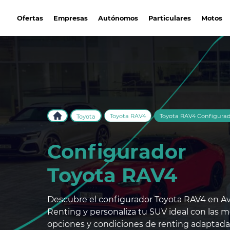
avantirenting.es
Ofertas
Empresas
Autónomos
Particulares
Motos
Toyota RAV4
Toyota RAV4 Configura
Toyota
Configurador
Toyota RAV4
Descubre el configurador Toyota RAV4 en Av
Renting y personaliza tu SUV ideal con las m
opciones y condiciones de renting adaptada