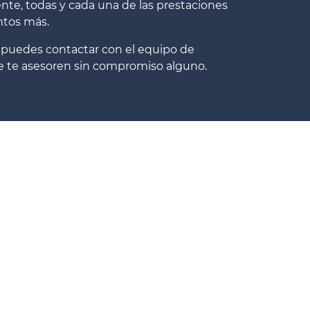
nte, todas y cada una de las prestaciones
tos más.
 puedes contactar con el equipo de
ue te asesoren sin compromiso alguno.