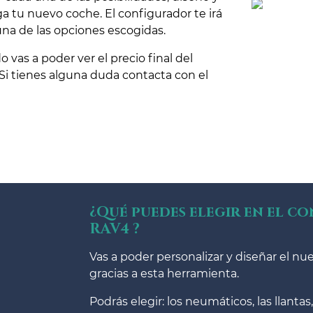
a tu nuevo coche. El configurador te irá
una de las opciones escogidas.
vas a poder ver el precio final del
 Si tienes alguna duda contacta con el
¿Qué puedes elegir en el c
RAV4 ?
Vas a poder personalizar y diseñar el n
gracias a esta herramienta.
Podrás elegir: los neumáticos, las llantas