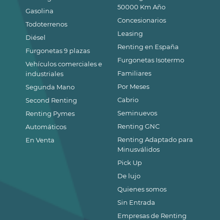
50000 Km Año
Gasolina
Concesionarios
Todoterrenos
Leasing
Diésel
Renting en España
Furgonetas 9 plazas
Furgonetas Isotermo
Vehículos comerciales e
Familiares
industriales
Por Meses
Segunda Mano
Cabrio
Second Renting
Seminuevos
Renting Pymes
Renting GNC
Automáticos
Renting Adaptado para
En Venta
Minusválidos
Pick Up
De lujo
Quienes somos
Sin Entrada
Empresas de Renting