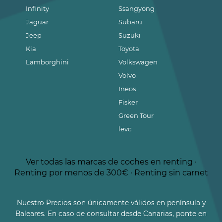
Infinity
Ssangyong
Jaguar
Subaru
Jeep
Suzuki
Kia
Toyota
Lamborghini
Volkswagen
Volvo
Ineos
Fisker
Green Tour
levc
Ver todas las marcas de coches en renting
·
Renting por menos de 300€
·
Renting sin carnet
Nuestro Precios son únicamente válidos en península y
Baleares. En caso de consultar desde Canarias, ponte en