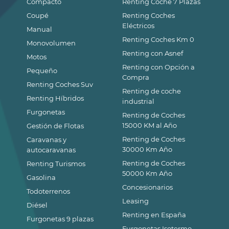
Compacto
Renting Coche 7 Plazas
Coupé
Renting Coches
Eléctricos
Manual
Renting Coches Km 0
Monovolumen
Renting con Asnef
Motos
Renting con Opción a
Pequeño
Compra
Renting Coches Suv
Renting de coche
Renting Híbridos
industrial
Furgonetas
Renting de Coches
15000 KM al Año
Gestión de Flotas
Renting de Coches
Caravanas y
30000 Km Año
autocaravanas
Renting de Coches
Renting Turismos
50000 Km Año
Gasolina
Concesionarios
Todoterrenos
Leasing
Diésel
Renting en España
Furgonetas 9 plazas
Furgonetas Isotermo