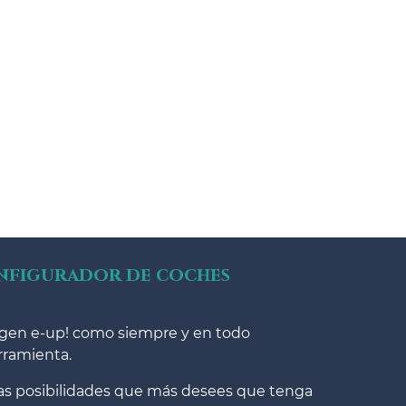
onfigurador de coches
wagen e-up! como siempre y en todo
rramienta.
 las posibilidades que más desees que tenga