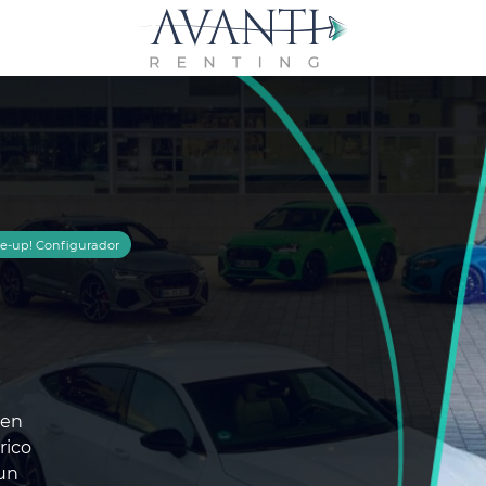
e-up! Configurador
!
 en
rico
 un