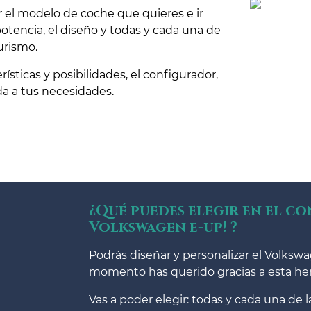
r el modelo de coche que quieres e ir
potencia, el diseño y todas y cada una de
urismo.
ísticas y posibilidades, el configurador,
da a tus necesidades.
¿Qué puedes elegir en el c
Volkswagen e-up! ?
Podrás diseñar y personalizar el Volks
momento has querido gracias a esta he
Vas a poder elegir: todas y cada una de