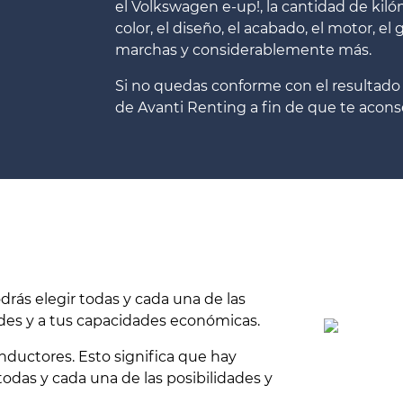
el Volkswagen e-up!, la cantidad de kilóm
color, el diseño, el acabado, el motor, 
marchas y considerablemente más.
Si no quedas conforme con el resultado
de Avanti Renting a fin de que te acon
drás elegir todas y cada una de las
des y a tus capacidades económicas.
nductores. Esto significa que hay
das y cada una de las posibilidades y