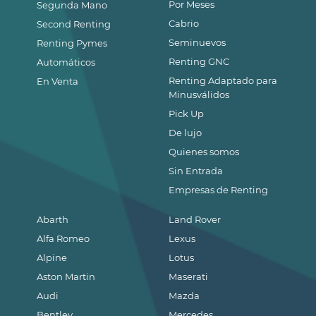
Por Meses
Segunda Mano
Cabrio
Second Renting
Seminuevos
Renting Pymes
Renting GNC
Automáticos
Renting Adaptado para
En Venta
Minusválidos
Pick Up
De lujo
Quienes somos
Sin Entrada
Empresas de Renting
Abarth
Land Rover
Alfa Romeo
Lexus
Alpine
Lotus
Aston Martin
Maserati
Audi
Mazda
Bentley
Mercedes