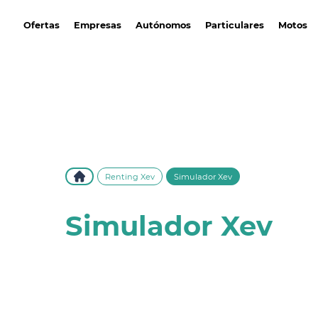
avantirenting.es
Ofertas
Empresas
Autónomos
Particulares
Motos
Renting Xev
Simulador Xev
Simulador Xev
Descubre el simulador de renting XEV en Av
Renting. Calcula tu cuota fácilmente y encu
el vehículo eléctrico perfecto para ti. ¡Empie
ahora!