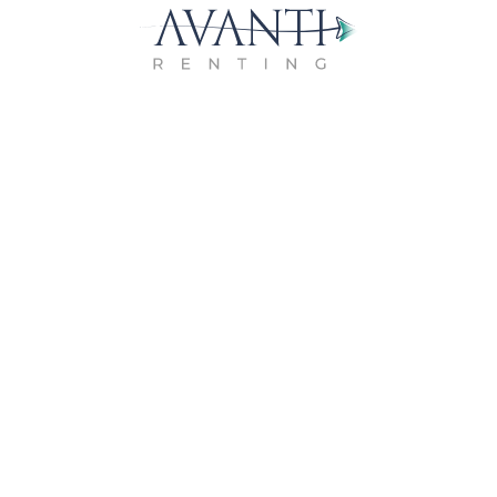
anti
entra
za