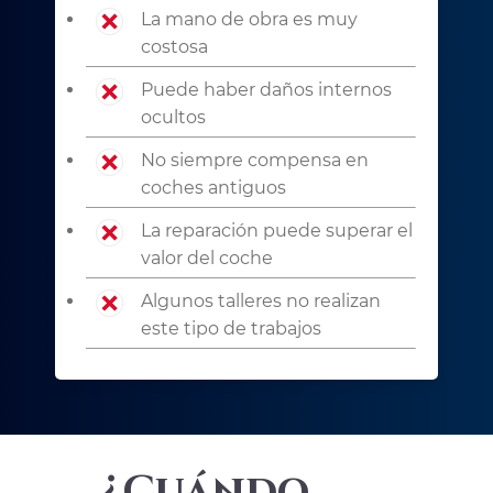
La mano de obra es muy
costosa
Puede haber daños internos
ocultos
No siempre compensa en
coches antiguos
La reparación puede superar el
valor del coche
Algunos talleres no realizan
este tipo de trabajos
¿Cuándo