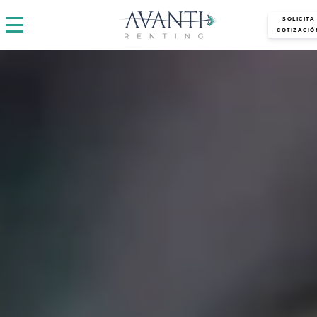
avantirenting.es
SOLICITA
COTIZACIÓ