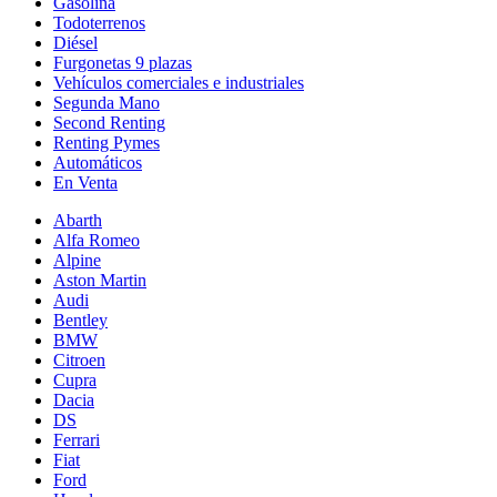
Gasolina
Todoterrenos
Diésel
Furgonetas 9 plazas
Vehículos comerciales e industriales
Segunda Mano
Second Renting
Renting Pymes
Automáticos
En Venta
Abarth
Alfa Romeo
Alpine
Aston Martin
Audi
Bentley
BMW
Citroen
Cupra
Dacia
DS
Ferrari
Fiat
Ford