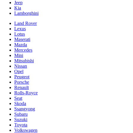
Jeep
Kia
Lamborghini
Land Rover
Lexus
Lotus
Maserati
Mazda
Mercedes
Mini
Mitsubishi
Nissan
Opel
Peugeot
Porsche
Renault
Rolls-Royce
Seat
Skoda
Ssangyong
Subaru
Suzuki
Toyota
Volkswagen