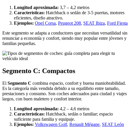
Longitud aproximada:
3,7 – 4,2 metros
Características:
Hatchback o sedán de 3-5 puertas, motores
eficientes, diseño atractivo.
Ejemplos:
Opel Corsa
,
Peugeot 208
,
SEAT Ibiza
,
Ford Fiesta
Este segmento se adapta a conductores que necesitan versatilidad sin
renunciar a economía y confort, siendo muy popular entre jóvenes y
familias pequeñas.
Segmento C: Compactos
El
Segmento C
combina espacio, confort y buena maniobrabilidad.
Es la categoría más vendida debido a su equilibrio entre tamaño,
prestaciones y consumo. Son coches adecuados para ciudad y viajes
largos, con buen maletero y confort interior.
Longitud aproximada:
4,2 – 4,6 metros
Características:
Hatchback, sedán o familiar; espacio
suficiente para familia y equipaje.
Ejemplos:
Volkswagen Golf
,
Renault Mégane
,
SEAT León