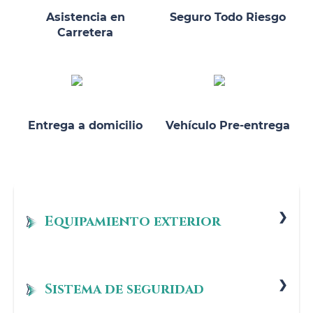
Asistencia en
Seguro Todo Riesgo
Carretera
Entrega a domicilio
Vehículo Pre-entrega
Equipamiento exterior
Llantas de 17", estilo 548
Paquete de retrovisores interior y exteriores
Sistema de seguridad
Tornillos antirrobo para las llantas