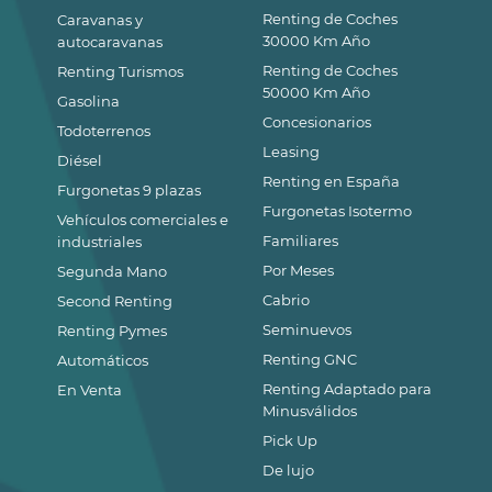
Renting de Coches
Caravanas y
30000 Km Año
autocaravanas
Renting de Coches
Renting Turismos
50000 Km Año
Gasolina
Concesionarios
Todoterrenos
Leasing
Diésel
Renting en España
Furgonetas 9 plazas
Furgonetas Isotermo
Vehículos comerciales e
Familiares
industriales
Por Meses
Segunda Mano
Cabrio
Second Renting
Seminuevos
Renting Pymes
Renting GNC
Automáticos
Renting Adaptado para
En Venta
Minusválidos
Pick Up
De lujo