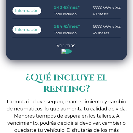
542 €/mes*
10000 kilómetros
Información
Todo incluido
48 meses
564 €/mes*
15000 kilómetros
Información
Todo incluido
48 meses
¿Qué incluye el
renting?
La cuota incluye seguro, mantenimiento y cambio
de neumáticos, lo que aumenta tu calidad de vida.
Menores tiempos de espera en los talleres. A
vencimiento, podrás decidir si devolver, cambiar o
quedarte tu vehículo. Disfrutarás de los más