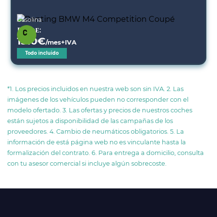
Gasolina
Desde:
1510
€
/mes+IVA
Todo incluido
*1. Los precios incluidos en nuestra web son sin IVA. 2. Las
imágenes de los vehículos pueden no corresponder con el
modelo ofertado. 3. Las ofertas y precios de nuestros coches
están sujetos a disponibilidad de las campañas de los
proveedores. 4. Cambio de neumáticos obligatorios. 5. La
información de está página web no es vinculante hasta la
formalización del contrato. 6. Para entrega a domicilio, consulta
con tu asesor comercial si incluye algún sobrecoste.