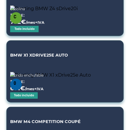
Gasolina
Desde:
752
€
/mes+IVA
Todo incluido
BMW X1 XDRIVE25E AUTO
Híbrido enchufable
Desde:
671
€
/mes+IVA
Todo incluido
BMW M4 COMPETITION COUPÉ