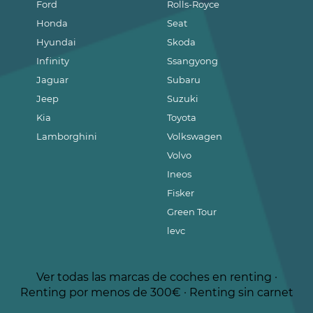
Ford
Rolls-Royce
Honda
Seat
Hyundai
Skoda
Infinity
Ssangyong
Jaguar
Subaru
Jeep
Suzuki
Kia
Toyota
Lamborghini
Volkswagen
Volvo
Ineos
Fisker
Green Tour
levc
Ver todas las marcas de coches en renting
·
Renting por menos de 300€
·
Renting sin carnet