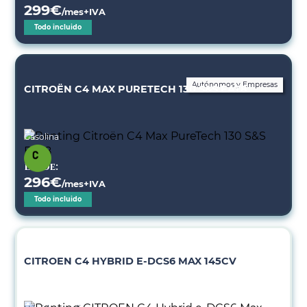
299
€
/mes+IVA
Todo incluido
Autónomos y Empresas
CITROËN C4 MAX PURETECH 130 S&S EAT8
Gasolina
Desde:
296
€
/mes+IVA
Todo incluido
CITROEN C4 HYBRID E-DCS6 MAX 145CV