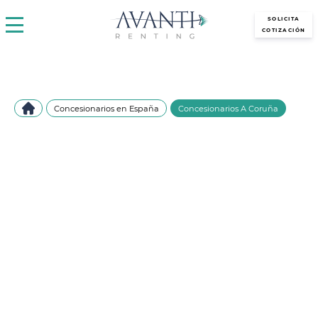
avantirenting.es
SOLICITA
COTIZACIÓN
Concesionarios en España
Concesionarios A Coruña