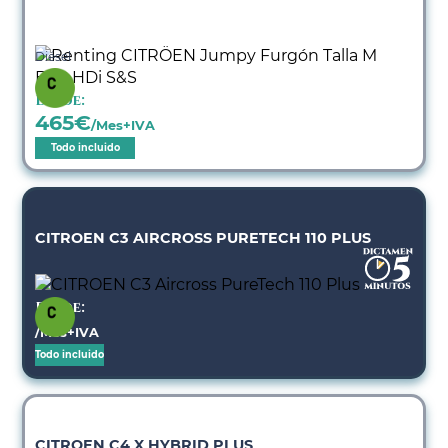
Diésel
Desde:
465
€
/Mes+IVA
Todo incluido
CITROEN C3 AIRCROSS PURETECH 110 PLUS
Desde:
/Mes+IVA
Todo incluido
CITROEN C4 X HYBRID PLUS