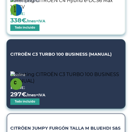
Híbrido gasolina
Desde:
338
€
/mes+IVA
Todo incluido
CITROËN C3 TURBO 100 BUSINESS (MANUAL)
Gasolina
Desde:
297
€
/mes+IVA
Todo incluido
CITRÖEN JUMPY FURGÓN TALLA M BLUEHDI S&S