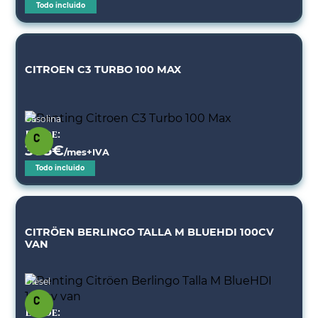
Todo incluido
CITROEN C3 TURBO 100 MAX
Gasolina
Desde:
305
€
/mes+IVA
Todo incluido
CITRÖEN BERLINGO TALLA M BLUEHDI 100CV
VAN
Diésel
Desde: