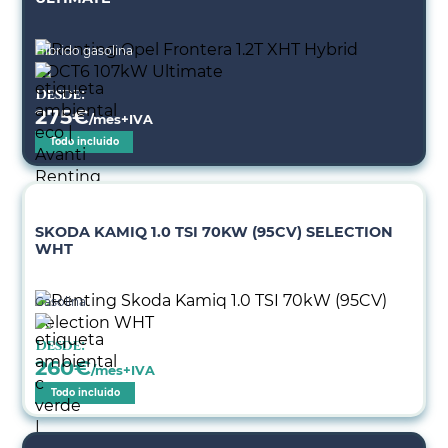
Híbrido gasolina
Desde:
275
€
/mes+IVA
Todo incluido
SKODA KAMIQ 1.0 TSI 70KW (95CV) SELECTION
WHT
Gasolina
Desde:
260
€
/mes+IVA
Todo incluido