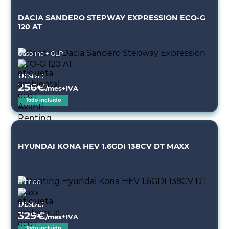
DACIA SANDERO STEPWAY EXPRESSION ECO-G
120 AT
Gasolina + GLP
Desde:
256
€
/mes+IVA
Todo incluido
HYUNDAI KONA HEV 1.6GDI 138CV DT MAXX
Híbrido
Desde:
329
€
/mes+IVA
Todo incluido