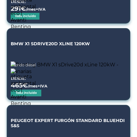
Desde:
291
€
/mes+IVA
Todo incluido
BMW X1 SDRIVE20D XLINE 120KW
Híbrido diésel
Desde:
465
€
/mes+IVA
Todo incluido
PEUGEOT EXPERT FURGÓN STANDARD BLUEHDI
S&S