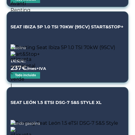
SEAT IBIZA 5P 1.0 TSI 70KW (95CV) START&STOP+
Gasolina
Desde:
237
€
/mes+IVA
Todo incluido
SEAT LEÓN 1.5 ETSI DSG-7 S&S STYLE XL
Híbrido gasolina