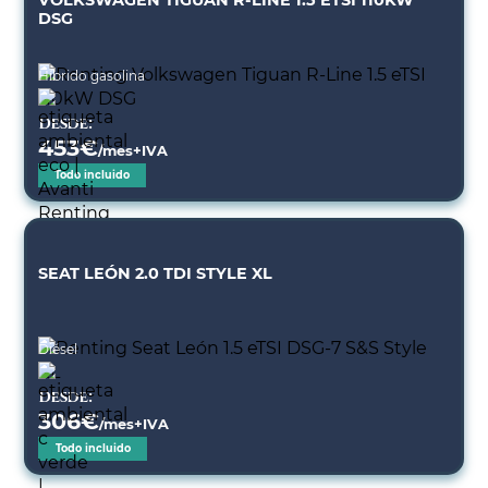
VOLKSWAGEN TIGUAN R-LINE 1.5 ETSI 110KW
DSG
Híbrido gasolina
Desde:
453
€
/mes+IVA
Todo incluido
SEAT LEÓN 2.0 TDI STYLE XL
Diésel
Desde:
306
€
/mes+IVA
Todo incluido