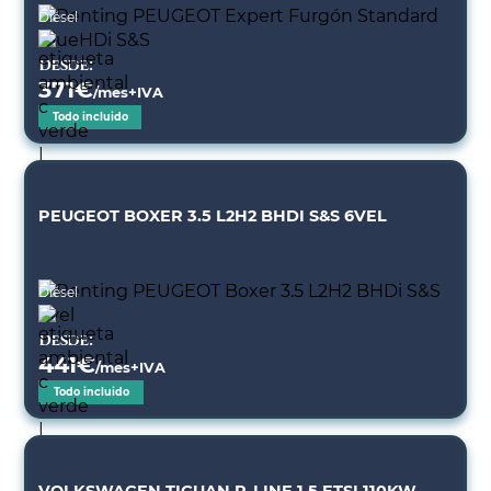
Diésel
Desde:
371
€
/mes+IVA
Todo incluido
PEUGEOT BOXER 3.5 L2H2 BHDI S&S 6VEL
Diésel
Desde:
441
€
/mes+IVA
Todo incluido