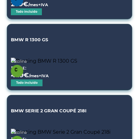
209
€
/mes+IVA
Todo incluido
BMW R 1300 GS
Gasolina
Desde:
449
€
/mes+IVA
Todo incluido
BMW SERIE 2 GRAN COUPÉ 218I
Gasolina