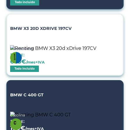
Todo incluido
BMW X3 20D XDRIVE 197CV
Híbrido diésel
Desde:
663
€
/mes+IVA
Todo incluido
BMW C 400 GT
Gasolina
Desde:
189
€
/mes+IVA