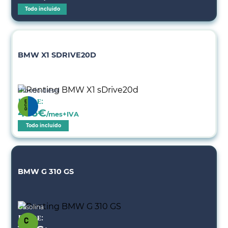
Todo incluido
BMW X1 SDRIVE20D
Híbrido diésel
Desde:
476
€
/mes+IVA
Todo incluido
BMW G 310 GS
Gasolina
Desde: