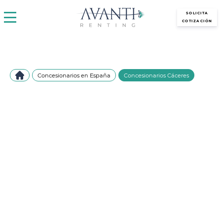
avantirenting.es
SOLICITA
COTIZACIÓN
Concesionarios en España
Concesionarios Cáceres