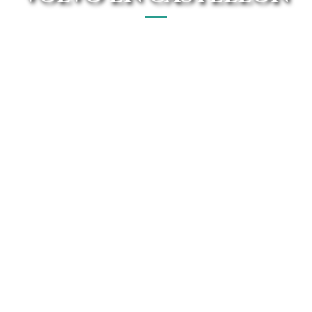
El mejor concesionario Volvo en Castellón está en Avanti
Renting. Disfruta de forma On-line de las mejores ofertas
del mercado.