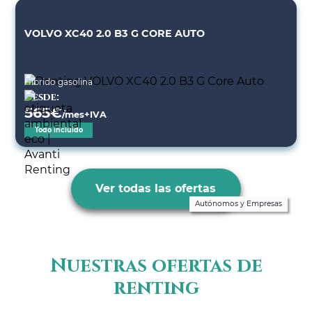
VOLVO XC40 2.0 B3 G CORE AUTO
Híbrido gasolina
Desde:
565
€
/mes+IVA
Todo incluido
Ver todas las ofertas
Autónomos y Empresas
Nuestras ofertas de
renting