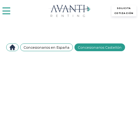
avantirenting.es
SOLICITA
COTIZACIÓN
Concesionarios en España
Concesionarios Castellón