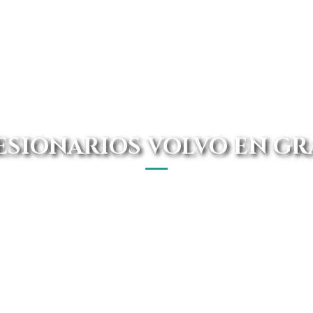
SIONARIOS VOLVO EN G
 en Granada, en Avanti Renting te lo ponemos fácil, solo
zo y kilometraje que desees y te lo entregamos directam