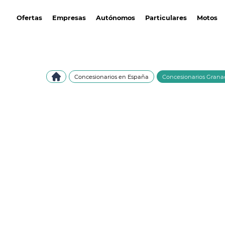
avantirenting.es
Ofertas
Empresas
Autónomos
Particulares
Motos
Concesionarios en España
Concesionarios Gran