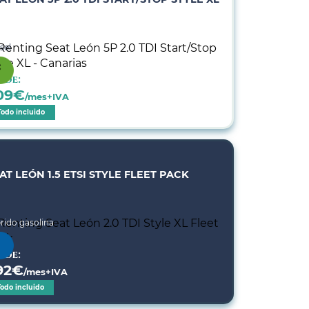
sel
sde:
09
€
/mes+IVA
Todo incluido
AT LEÓN 1.5 ETSI STYLE FLEET PACK
rido gasolina
sde:
92
€
/mes+IVA
Todo incluido