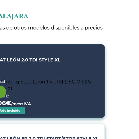
alajara
tas de otros modelos disponibles a precios
AT LEÓN 2.0 TDI STYLE XL
sel
sde:
06
€
/mes+IVA
Todo incluido
AT LEÓN 5P 2.0 TDI START/STOP STYLE XL