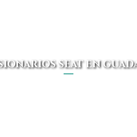
IONARIOS SEAT EN GUAD
Guadalajara está en Avanti Renting. Disfruta de forma En 
mercado.