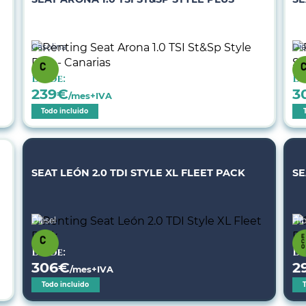
Gasolina
Dié
Desde:
De
239
€
3
/mes+IVA
Todo incluido
SEAT LEÓN 2.0 TDI STYLE XL FLEET PACK
SE
Diésel
Híb
Desde:
De
306
€
2
/mes+IVA
Todo incluido