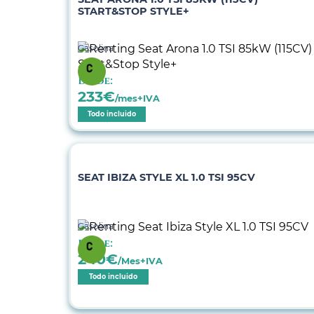
START&STOP STYLE+
Gasolina
Desde:
233
€
/mes+IVA
Todo incluido
SEAT IBIZA STYLE XL 1.0 TSI 95CV
Gasolina
Desde:
240
€
/Mes+IVA
Todo incluido