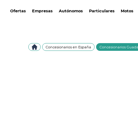
avantirenting.es
Ofertas
Empresas
Autónomos
Particulares
Motos
Concesionarios en España
Concesionarios Guada