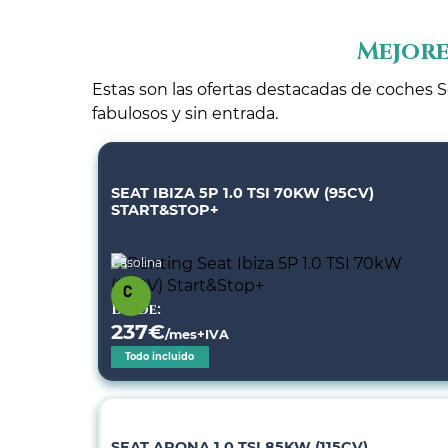
Mejore
Estas son las ofertas destacadas de coches S
fabulosos y sin entrada.
SEAT IBIZA 5P 1.0 TSI 70KW (95CV)
START&STOP+
Gasolina
Desde:
237
€
/mes+IVA
Todo incluido
SEAT ARONA 1.0 TSI 85KW (115CV)