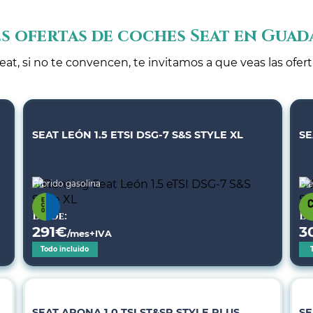
s ofertas de coches Seat en Guad
eat, si no te convencen, te invitamos a que veas las ofer
SEAT LEÓN 1.5 ETSI DSG-7 S&S STYLE XL
SE
Híbrido gasolina
Dié
Desde:
De
291
€
3
/mes+IVA
Todo incluido
SEAT ARONA 1.0 TSI ST&SP STYLE PLUS
SE