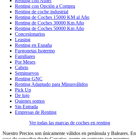
Renting con Asnef
Renting con Opción a Compra
Renting de coche industrial
Renting de Coches 15000 KM al Año
Renting de Coches 30000 Km Año
Renting de Coches 50000 Km Año
Concesionarios
Leasing
Renting en España
Furgonetas Isotermo
Familiares
Por Meses
Cabrio
Seminuevos
Renting GNC
Renting Adaptado para Minusválidos
Pick Up
De lujo
Quienes somos
Sin Entrada
Empresas de Renting
Ver todas las marcas de coches en renting
Nuestro Precios son únicamente válidos en península y Baleares. En
caso de consultar desde Canarias, ponte en contacto con nuestros