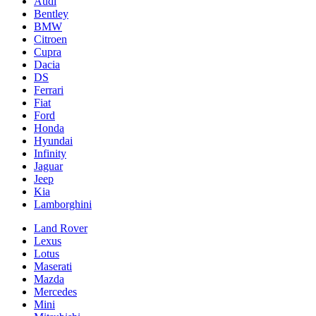
Audi
Bentley
BMW
Citroen
Cupra
Dacia
DS
Ferrari
Fiat
Ford
Honda
Hyundai
Infinity
Jaguar
Jeep
Kia
Lamborghini
Land Rover
Lexus
Lotus
Maserati
Mazda
Mercedes
Mini