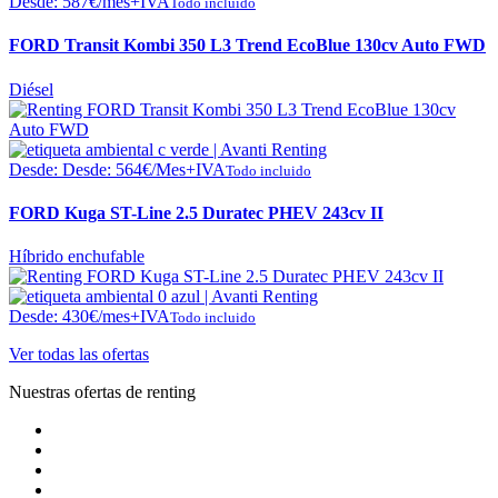
Desde:
587
€
/mes+IVA
Todo incluido
FORD Transit Kombi 350 L3 Trend EcoBlue 130cv Auto FWD
Diésel
Desde:
Desde:
564
€
/Mes+IVA
Todo incluido
FORD Kuga ST-Line 2.5 Duratec PHEV 243cv II
Híbrido enchufable
Desde:
430
€
/mes+IVA
Todo incluido
Ver todas las ofertas
Nuestras ofertas de renting