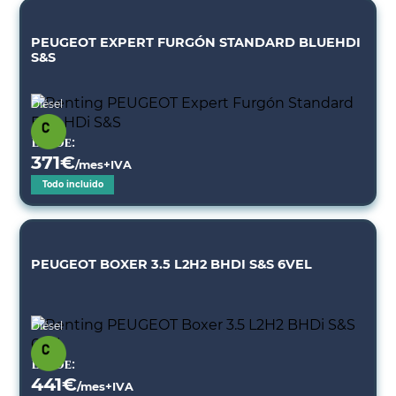
PEUGEOT EXPERT FURGÓN STANDARD BLUEHDI
S&S
Diésel
Desde:
371
€
/mes+IVA
Todo incluido
PEUGEOT BOXER 3.5 L2H2 BHDI S&S 6VEL
Diésel
Desde:
441
€
/mes+IVA