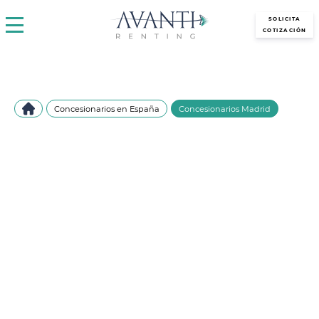
avantirenting.es
SOLICITA
COTIZACIÓN
Concesionarios en España
Concesionarios Madrid