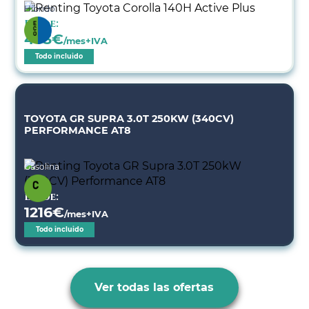
Híbrido
Desde:
403
€
/mes+IVA
Todo incluido
TOYOTA GR SUPRA 3.0T 250KW (340CV)
PERFORMANCE AT8
Gasolina
Desde:
1216
€
/mes+IVA
Todo incluido
Ver todas las ofertas