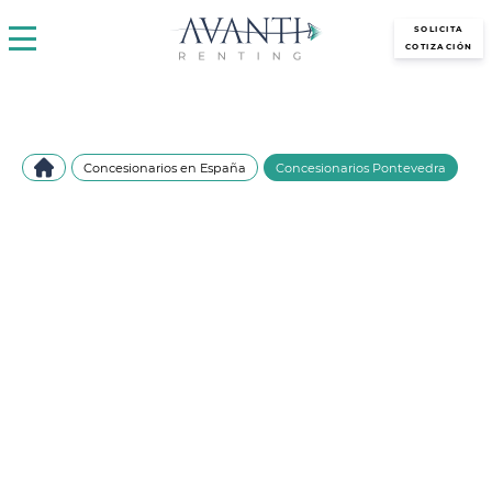
avantirenting.es
SOLICITA
COTIZACIÓN
Concesionarios en España
Concesionarios Pontevedra