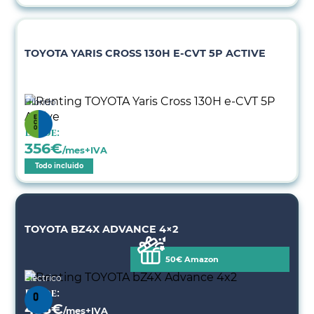
TOYOTA YARIS CROSS 130H E-CVT 5P ACTIVE
Híbrido
Desde:
356
€
/mes+IVA
Todo incluido
TOYOTA BZ4X ADVANCE 4×2
50€ Amazon
Eléctrico
Desde:
433
€
/mes+IVA