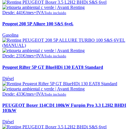
Desde:
441
€
/mes+IVA
Todo incluido
Peugeot 208 5P Allure 100 S&S 6vel.
Gasolina
Desde:
231
€
/mes+IVA
Todo incluido
Peugeot Rifter 5P GT BlueHDi 130 EAT8 Standard
Diésel
Desde:
433
€
/mes+IVA
Todo incluido
PEUGEOT Boxer 114CDI 100kW Furgón Pro 3.3 L2H2 BHDI
103kW
Diésel