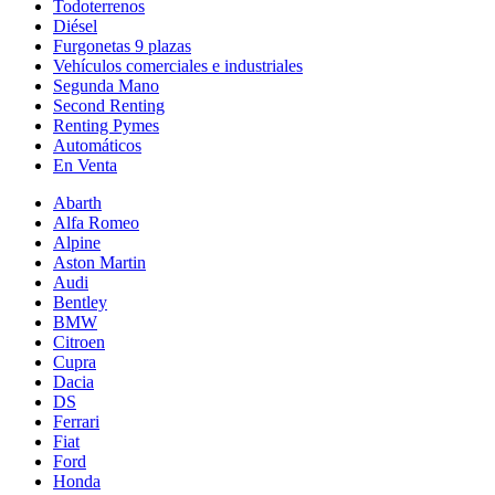
Todoterrenos
Diésel
Furgonetas 9 plazas
Vehículos comerciales e industriales
Segunda Mano
Second Renting
Renting Pymes
Automáticos
En Venta
Abarth
Alfa Romeo
Alpine
Aston Martin
Audi
Bentley
BMW
Citroen
Cupra
Dacia
DS
Ferrari
Fiat
Ford
Honda