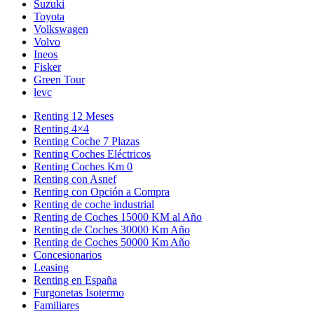
Suzuki
Toyota
Volkswagen
Volvo
Ineos
Fisker
Green Tour
levc
Renting 12 Meses
Renting 4×4
Renting Coche 7 Plazas
Renting Coches Eléctricos
Renting Coches Km 0
Renting con Asnef
Renting con Opción a Compra
Renting de coche industrial
Renting de Coches 15000 KM al Año
Renting de Coches 30000 Km Año
Renting de Coches 50000 Km Año
Concesionarios
Leasing
Renting en España
Furgonetas Isotermo
Familiares