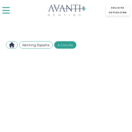
avantirenting.es
SOLICITA
COTIZACIÓN
Renting España
A Coruña