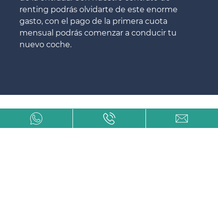
renting podrás olvidarte de este enorme
gasto, con el pago de la primera cuota
mensual podrás comenzar a conducir tu
nuevo coche.
Renting de Jaguar en A Coruña
más barato
Son tantos los renting de Jaguar que existen
en A Coruña que, en ocasiones, es
complicado hallar el más económico y con
todas las garantías y calidades.