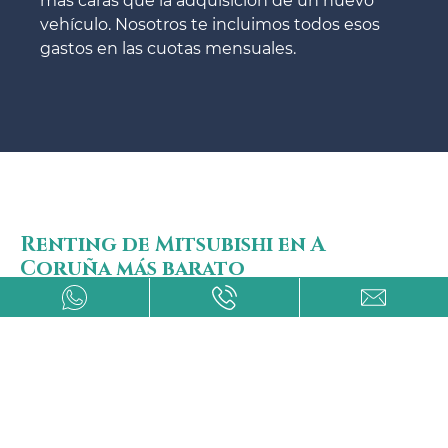
más caras que la adquisición de un nuevo
vehículo. Nosotros te incluimos todos esos
gastos en las cuotas mensuales.
Renting de Mitsubishi en A
Coruña más barato
Los renting Mitsubishi en A Coruña más
baratos son tantos que no todos cuentan con
las mejores calidades ni los mejores servicios.
Avanti Renting cuenta con los mejores
servicios y atención al usuario del mercado.