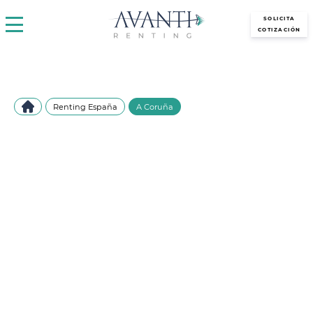
avantirenting.es
SOLICITA
COTIZACIÓN
Renting España
A Coruña