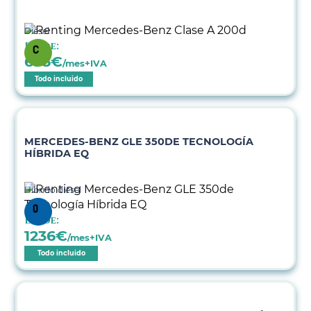
Diésel
Desde:
695
€
/mes+IVA
Todo incluido
MERCEDES-BENZ GLE 350DE TECNOLOGÍA
HÍBRIDA EQ
Híbrido diésel
Desde:
1236
€
/mes+IVA
Todo incluido