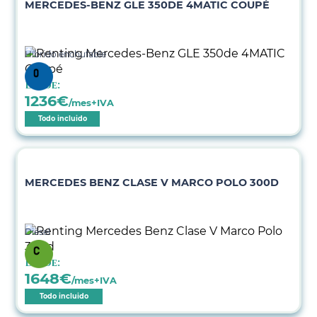
MERCEDES-BENZ GLE 350DE 4MATIC COUPÉ
Híbrido enchufable
Desde:
1236
€
/mes+IVA
Todo incluido
MERCEDES BENZ CLASE V MARCO POLO 300D
Diésel
Desde:
1648
€
/mes+IVA
Todo incluido