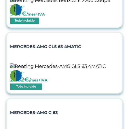
Diésel
Desde:
907
€
/mes+IVA
Todo incluido
MERCEDES-AMG GLS 63 4MATIC
Gasolina
Desde:
2952
€
/mes+IVA
Todo incluido
MERCEDES-AMG G 63