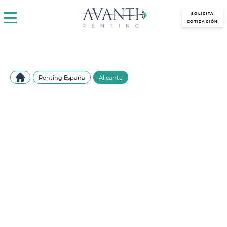
avantirenting.es
SOLICITA
COTIZACIÓN
Renting España
Alicante