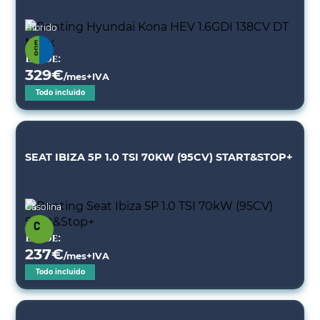
Híbrido
Desde:
329
€
/mes+IVA
Todo incluido
SEAT IBIZA 5P 1.0 TSI 70KW (95CV) START&STOP+
Gasolina
Desde:
237
€
/mes+IVA
Todo incluido