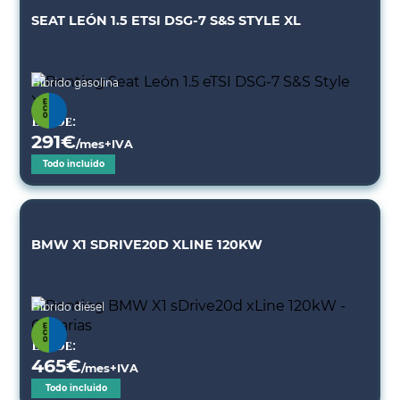
SEAT LEÓN 1.5 ETSI DSG-7 S&S STYLE XL
Híbrido gasolina
Desde:
291
€
/mes+IVA
Todo incluido
BMW X1 SDRIVE20D XLINE 120KW
Híbrido diésel
Desde:
465
€
/mes+IVA
Todo incluido