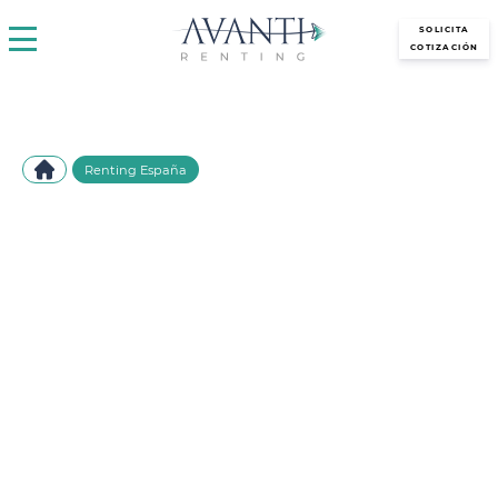
avantirenting.es
SOLICITA
COTIZACIÓN
Renting España