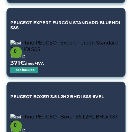
PEUGEOT EXPERT FURGÓN STANDARD BLUEHDI
S&S
Diésel
Desde:
371
€
/mes+IVA
Todo incluido
PEUGEOT BOXER 3.5 L2H2 BHDI S&S 6VEL
Diésel
Desde: