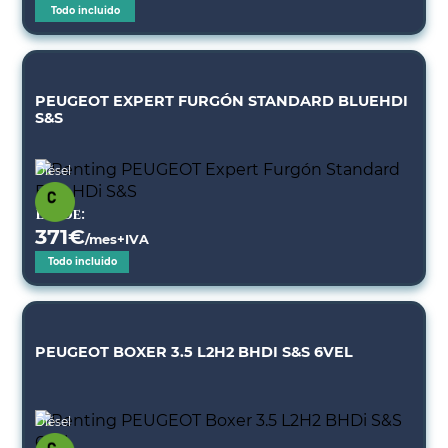
Todo incluido
PEUGEOT EXPERT FURGÓN STANDARD BLUEHDI
S&S
Diésel
Desde:
371
€
/mes+IVA
Todo incluido
PEUGEOT BOXER 3.5 L2H2 BHDI S&S 6VEL
Diésel