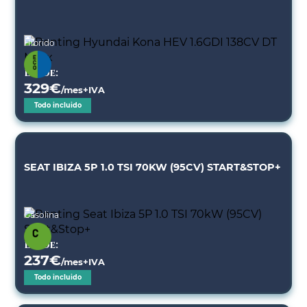
Híbrido
Desde:
329
€
/mes+IVA
Todo incluido
SEAT IBIZA 5P 1.0 TSI 70KW (95CV) START&STOP+
Gasolina
Desde:
237
€
/mes+IVA
Todo incluido