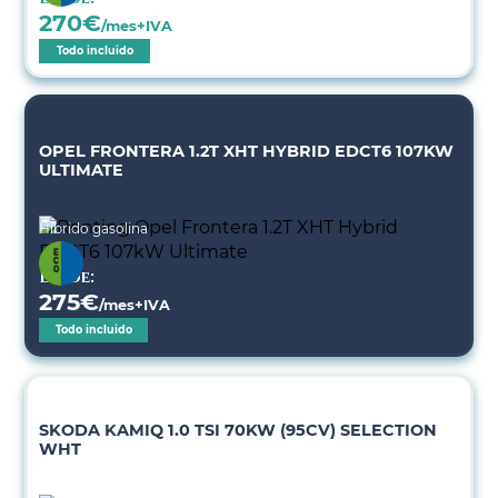
270
€
/mes+IVA
Todo incluido
OPEL FRONTERA 1.2T XHT HYBRID EDCT6 107KW
ULTIMATE
Híbrido gasolina
Desde:
275
€
/mes+IVA
Todo incluido
SKODA KAMIQ 1.0 TSI 70KW (95CV) SELECTION
WHT