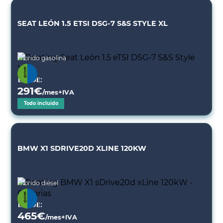
SEAT LEÓN 1.5 ETSI DSG-7 S&S STYLE XL
Híbrido gasolina
Desde:
291
€
/mes+IVA
Todo incluido
BMW X1 SDRIVE20D XLINE 120KW
Híbrido diésel
Desde:
465
€
/mes+IVA