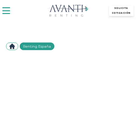
avantirenting.es
SOLICITA
COTIZACIÓN
Renting España