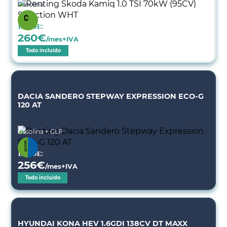
Gasolina
Desde:
260
€
/mes+IVA
Todo incluido
DACIA SANDERO STEPWAY EXPRESSION ECO-G
120 AT
Gasolina + GLP
Desde:
256
€
/mes+IVA
Todo incluido
HYUNDAI KONA HEV 1.6GDI 138CV DT MAXX