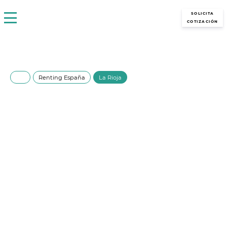
avantirenting.es
SOLICITA
COTIZACIÓN
Renting España
La Rioja