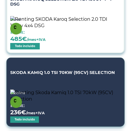
DSG
Diésel
Desde:
485
€
/mes+IVA
Todo incluido
SKODA KAMIQ 1.0 TSI 70KW (95CV) SELECTION
Gasolina
Desde:
236
€
/mes+IVA
Todo incluido