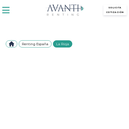
avantirenting.es
SOLICITA
COTIZACIÓN
Renting España
La Rioja