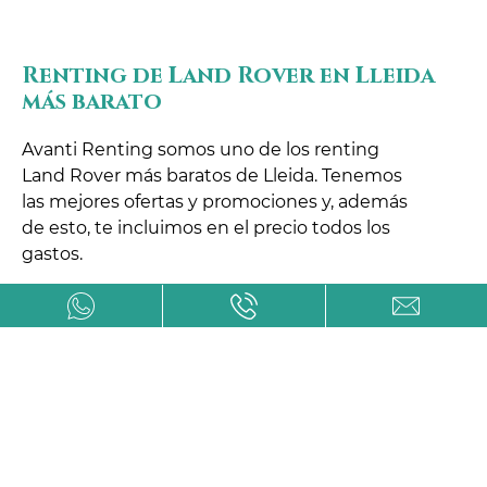
Renting de Land Rover en Lleida
más barato
Avanti Renting somos uno de los renting
Land Rover más baratos de Lleida. Tenemos
las mejores ofertas y promociones y, además
de esto, te incluimos en el precio todos los
gastos.
Los gastos de los coches, en ocasiones,
requieren tantas reparaciones que acaban
resultando más caras que la compra de otro
vehículo.
Si deseas conocer todos y cada uno de los
servicios que incluimos y todas y cada una las
ventajas fiscales que tiene contratar un