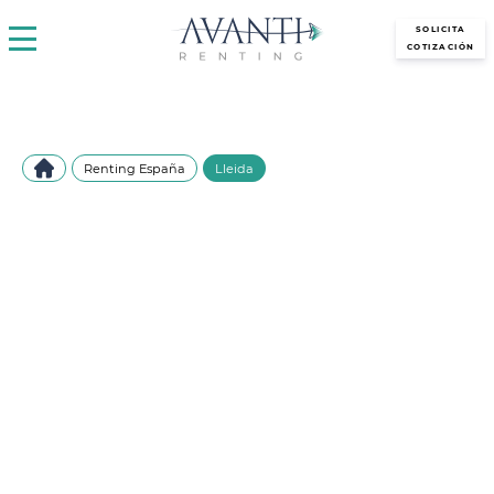
avantirenting.es
SOLICITA
COTIZACIÓN
Renting España
Lleida