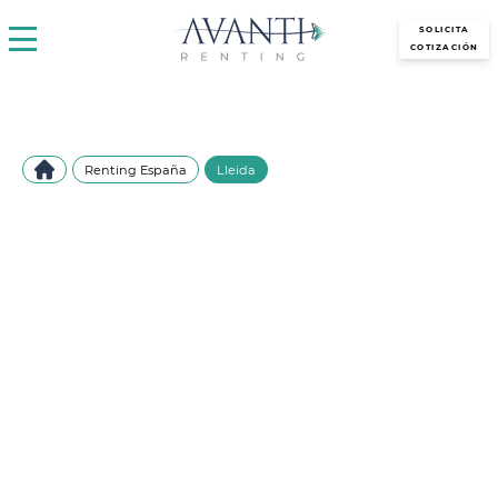
avantirenting.es
SOLICITA
COTIZACIÓN
Renting España
Lleida