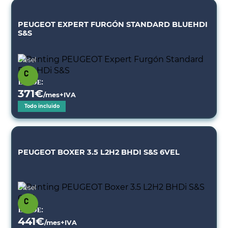
PEUGEOT EXPERT FURGÓN STANDARD BLUEHDI
S&S
Diésel
Desde:
371
€
/mes+IVA
Todo incluido
PEUGEOT BOXER 3.5 L2H2 BHDI S&S 6VEL
Diésel
Desde:
441
€
/mes+IVA