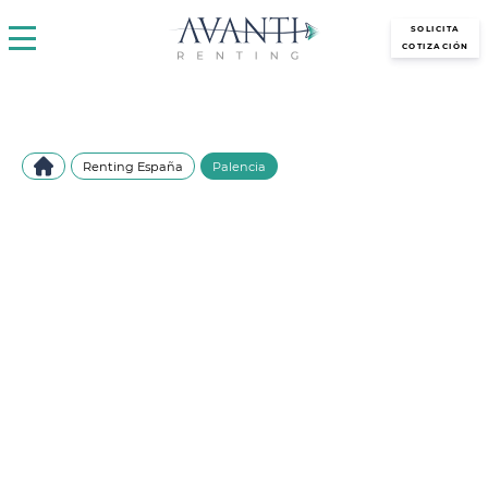
avantirenting.es
SOLICITA
COTIZACIÓN
Renting España
Palencia