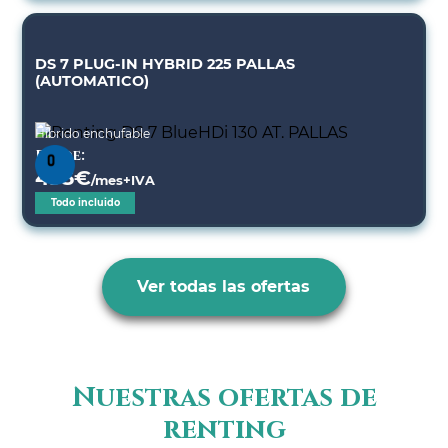
DS 7 PLUG-IN HYBRID 225 PALLAS
(AUTOMATICO)
Híbrido enchufable
Desde:
495
€
/mes+IVA
Todo incluido
Ver todas las ofertas
Nuestras ofertas de
renting