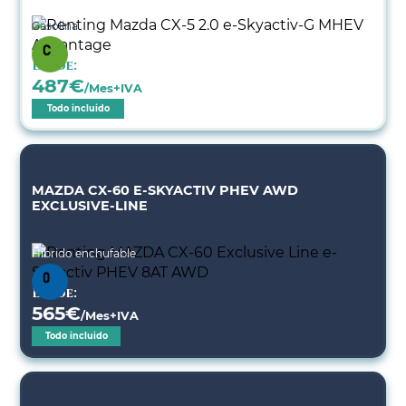
Gasolina
Desde:
487
€
/Mes+IVA
Todo incluido
MAZDA CX-60 E-SKYACTIV PHEV AWD
EXCLUSIVE-LINE
Híbrido enchufable
Desde:
565
€
/Mes+IVA
Todo incluido