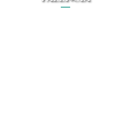
Tu renting Mazda en Palencia cerca de ti, con las mejores
ofertas y precios garantizados. Conoce todo el catálogo
Mazda de Avanti Renting.