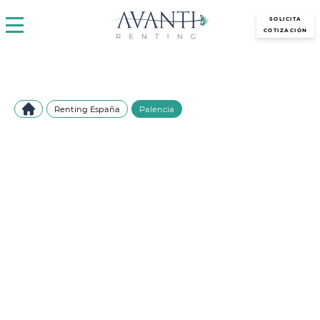
avantirenting.es
SOLICITA
COTIZACIÓN
Renting España
Palencia