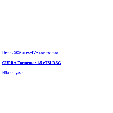
Desde:
505
€
/mes+IVA
Todo incluido
CUPRA Formentor 1.5 eTSI DSG
Híbrido gasolina