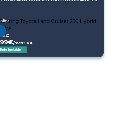
olina
sde:
299
€
/mes+IVA
Todo incluido