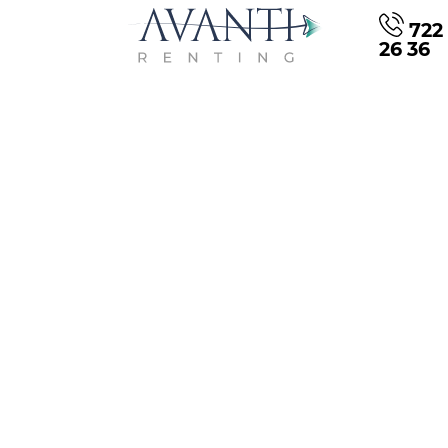
722 
26 36