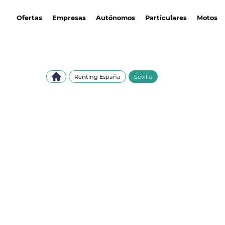
avantirenting.es
Ofertas
Empresas
Autónomos
Particulares
Motos
Renting España
Sevilla