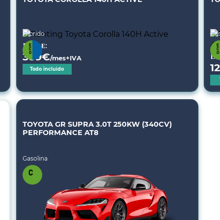
Híbrido
Gas
Desde:
389
€
De
/mes+IVA
1
Todo incluido
TOYOTA GR SUPRA 3.0T 250KW (340CV)
PERFORMANCE AT8
Gasolina