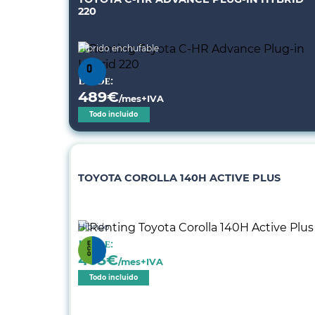
220
Híbrido enchufable
Desde:
489
€
/mes+IVA
Todo incluido
TOYOTA COROLLA 140H ACTIVE PLUS
Híbrido
Desde:
403
€
/mes+IVA
Todo incluido