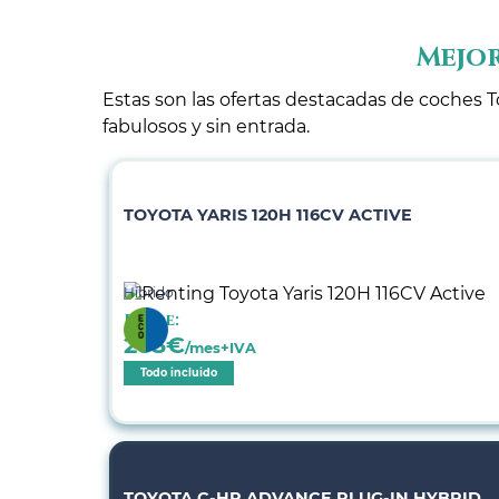
Mejor
Estas son las ofertas destacadas de coches T
fabulosos y sin entrada.
TOYOTA YARIS 120H 116CV ACTIVE
Híbrido
Desde:
283
€
/mes+IVA
Todo incluido
TOYOTA C-HR ADVANCE PLUG-IN HYBRID