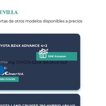
evilla
ertas de otros modelos disponibles a precios
YOTA BZ4X ADVANCE 4×2
50€ Amazon
ctrico
sde:
33
€
/mes+IVA
Todo incluido
YOTA LAND CRUISER 250 HYBRID 48V VX