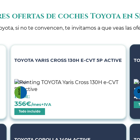
es ofertas de coches Toyota en S
oyota, si no te convencen, te invitamos a que veas las of
TOYOTA YARIS CROSS 130H E-CVT 5P ACTIVE
TO
Híbrido
Elé
De
4
Desde:
356
€
/mes+IVA
Todo incluido
TOYOTA COROLLA 140H ACTIVE
TO