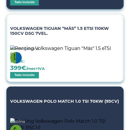
Todo incluido
VOLKSWAGEN TIGUAN “MÁS” 1.5 ETSI 110KW
150CV DSG 7VEL.
Híbrido gasolina
Desde:
399
€
/mes+IVA
Todo incluido
VOLKSWAGEN POLO MATCH 1.0 TSI 70KW (95CV)
Gasolina