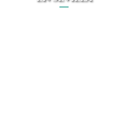
Avanti Renting somos uno de los mejores renting
Volkswagen de Sevilla. Disponemos de un extenso
catálogo y tenemos las mejores ofertas del mercado.