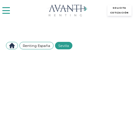
avantirenting.es
SOLICITA
COTIZACIÓN
Renting España
Sevilla