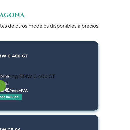
ragona
rtas de otros modelos disponibles a precios
W C 400 GT
olina
sde:
89
€
/mes+IVA
odo incluido
MW CE 04