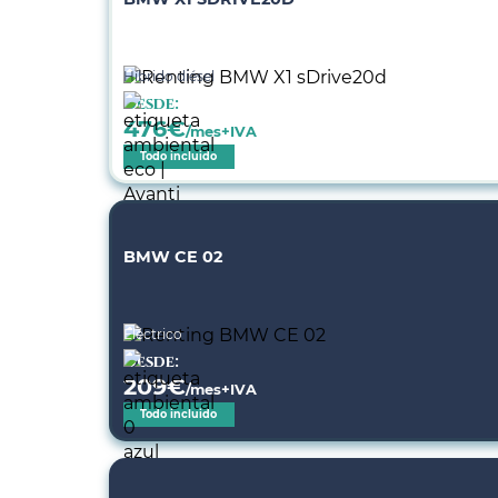
Híbrido diésel
Desde:
476
€
/mes+IVA
Todo incluido
BMW CE 02
Eléctrico
Desde:
209
€
/mes+IVA
Todo incluido