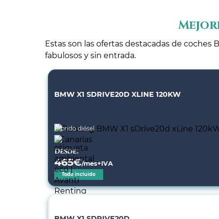
Mejor
Estas son las ofertas destacadas de coches B
fabulosos y sin entrada.
BMW X1 SDRIVE20D XLINE 120KW
Híbrido diésel
Desde:
465
€
/mes+IVA
Todo incluido
BMW X1 SDRIVE20D