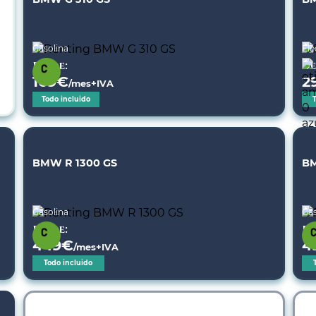
Gasolina
Elé
Desde:
De
169
€
2
/mes+IVA
Todo incluido
BMW R 1300 GS
BM
Gasolina
Gas
Desde:
De
449
€
4
/mes+IVA
Todo incluido