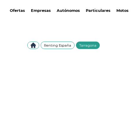
avantirenting.es
Ofertas
Empresas
Autónomos
Particulares
Motos
Renting España
Tarragona