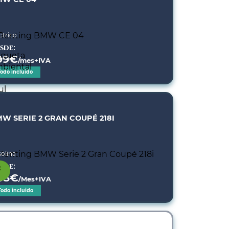
ctrico
sde:
99
€
/mes+IVA
Todo incluido
W SERIE 2 GRAN COUPÉ 218I
olina
sde:
93
€
/Mes+IVA
Todo incluido