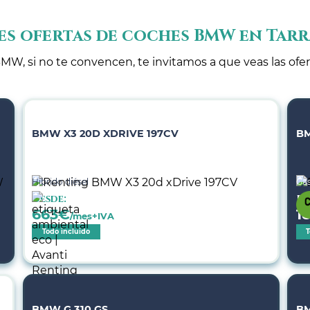
es ofertas de coches BMW en Tar
MW, si no te convencen, te invitamos a que veas las ofe
BMW X3 20D XDRIVE 197CV
BM
Híbrido diésel
Gas
Desde:
De
663
€
1
/mes+IVA
Todo incluido
T
BMW G 310 GS
B