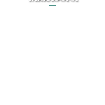
Tu renting Fiat en Tarragona cerca de ti, con las mejores
ofertas y precios garantizados. Conoce todo el catálogo
Fiat de Avanti Renting.