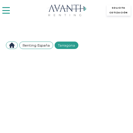
avantirenting.es
SOLICITA
COTIZACIÓN
Renting España
Tarragona