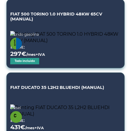
FIAT 500 TORINO 1.0 HYBRID 48KW 65CV
(MANUAL)
Híbrido gasolina
Desde:
297
€
/mes+IVA
Todo incluido
FIAT DUCATO 35 L2H2 BLUEHDI (MANUAL)
Diésel
Desde:
431
€
/mes+IVA