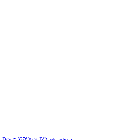
Desde:
327
€
/mes+IVA
Todo incluido