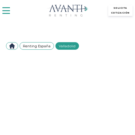
avantirenting.es
SOLICITA
COTIZACIÓN
Renting España
Valladolid