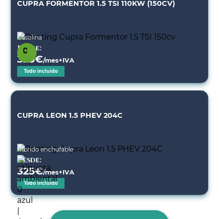
CUPRA FORMENTOR 1.5 TSI 110KW (150CV)
Gasolina
Desde:
323
€
/mes+IVA
Todo incluido
CUPRA LEON 1.5 PHEV 204C
Híbrido enchufable
Desde:
325
€
/mes+IVA
Todo incluido