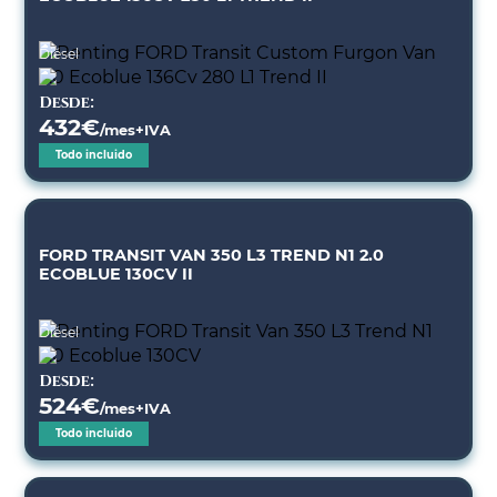
Diésel
Desde:
432
€
/mes+IVA
Todo incluido
FORD TRANSIT VAN 350 L3 TREND N1 2.0
ECOBLUE 130CV II
Diésel
Desde:
524
€
/mes+IVA
Todo incluido