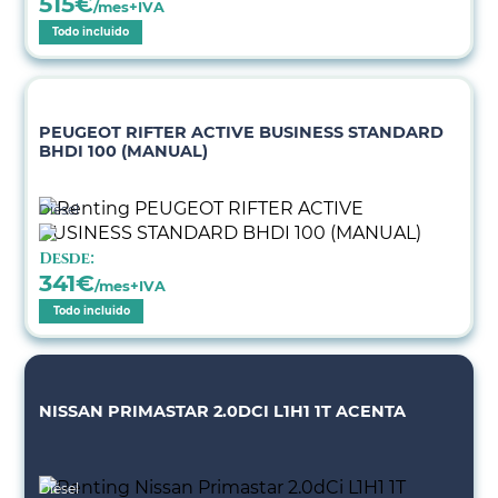
515
€
/mes+IVA
Todo incluido
PEUGEOT RIFTER ACTIVE BUSINESS STANDARD
BHDI 100 (MANUAL)
Diésel
Desde:
341
€
/mes+IVA
Todo incluido
NISSAN PRIMASTAR 2.0DCI L1H1 1T ACENTA
Diésel