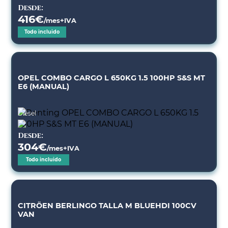
Desde:
416
€
/mes+IVA
Todo incluido
OPEL COMBO CARGO L 650KG 1.5 100HP S&S MT
E6 (MANUAL)
Diésel
Desde:
304
€
/mes+IVA
Todo incluido
CITRÖEN BERLINGO TALLA M BLUEHDI 100CV
VAN