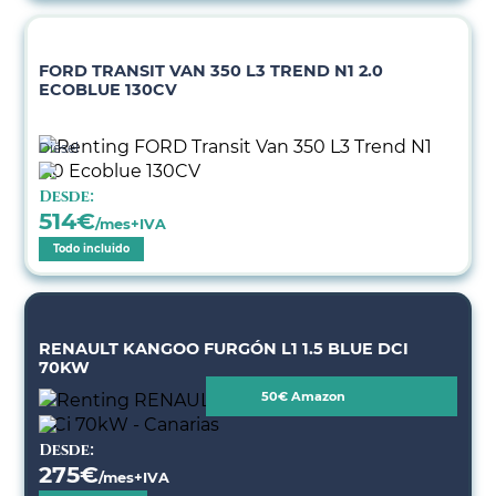
FORD TRANSIT VAN 350 L3 TREND N1 2.0
ECOBLUE 130CV
Diésel
Desde:
514
€
/mes+IVA
Todo incluido
RENAULT KANGOO FURGÓN L1 1.5 BLUE DCI
70KW
50€ Amazon
Desde:
275
€
/mes+IVA