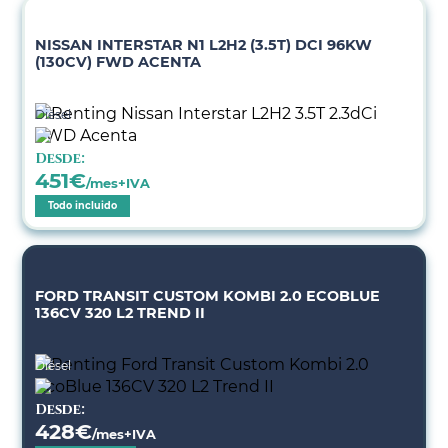
NISSAN INTERSTAR N1 L2H2 (3.5T) DCI 96KW
(130CV) FWD ACENTA
Diésel
Desde:
451
€
/mes+IVA
Todo incluido
FORD TRANSIT CUSTOM KOMBI 2.0 ECOBLUE
136CV 320 L2 TREND II
Diésel
Desde:
428
€
/mes+IVA