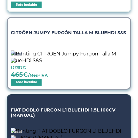
Todo incluido
CITRÖEN JUMPY FURGÓN TALLA M BLUEHDI S&S
Diésel
Desde:
465
€
/Mes+IVA
Todo incluido
FIAT DOBLO FURGON L1 BLUEHDI 1.5L 100CV
(MANUAL)
Diésel