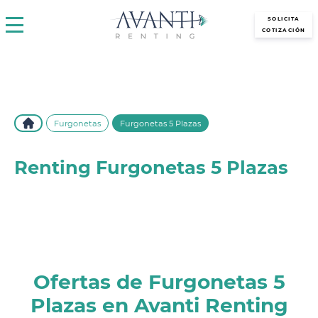
avantirenting.es
SOLICITA
COTIZACIÓN
Furgonetas
Furgonetas 5 Plazas
Renting Furgonetas 5 Plazas
Descubre las mejores ofertas de renting en furgonetas 5
plazas con todo incluido. Flexibilidad, comodidad y sin
preocupaciones. ¡Elige tu furgoneta ideal con Avanti Renting!
Ofertas de Furgonetas 5
Plazas en Avanti Renting