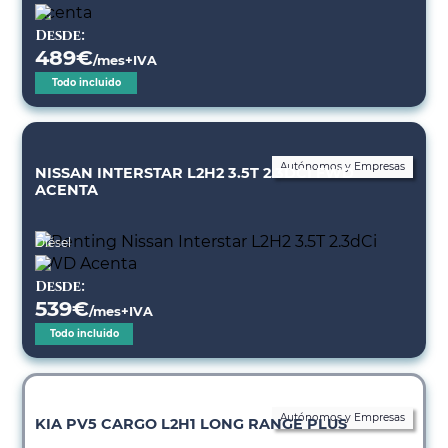
Desde:
489
€
/mes+IVA
Todo incluido
Autónomos y Empresas
NISSAN INTERSTAR L2H2 3.5T 2.3DCI FWD
ACENTA
Diésel
Desde:
539
€
/mes+IVA
Todo incluido
Autónomos y Empresas
KIA PV5 CARGO L2H1 LONG RANGE PLUS