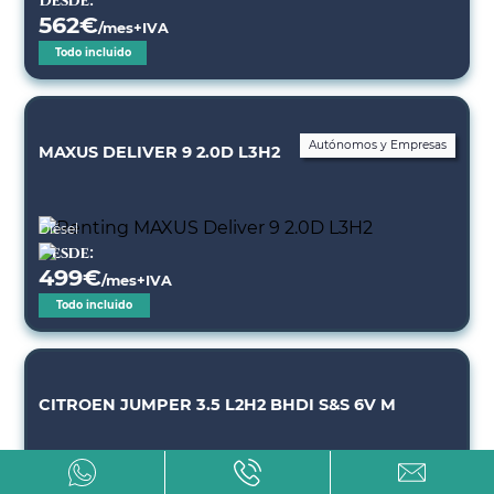
Desde:
562
€
/mes+IVA
Todo incluido
Autónomos y Empresas
MAXUS DELIVER 9 2.0D L3H2
Diésel
Desde:
499
€
/mes+IVA
Todo incluido
CITROEN JUMPER 3.5 L2H2 BHDI S&S 6V M
Diésel