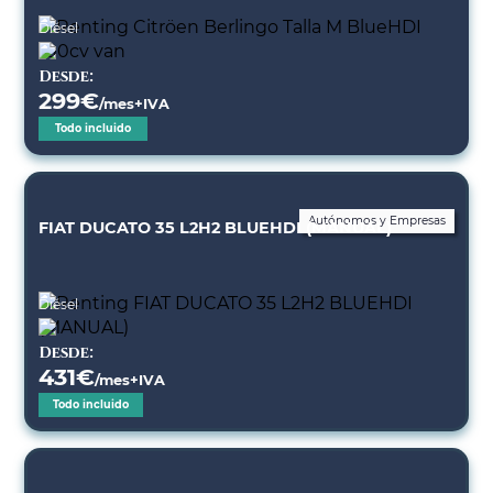
Diésel
Desde:
299
€
/mes+IVA
Todo incluido
Autónomos y Empresas
FIAT DUCATO 35 L2H2 BLUEHDI (MANUAL)
Diésel
Desde:
431
€
/mes+IVA
Todo incluido