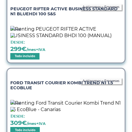
Autónomos y Empresas
PEUGEOT RIFTER ACTIVE BUSINESS STANDARD
N1 BLUEHDI 100 S&S
Diésel
Desde:
299
€
/mes+IVA
Todo incluido
Autónomos y Empresas
FORD TRANSIT COURIER KOMBI TREND N1 1.5
ECOBLUE
Diésel
Desde:
309
€
/mes+IVA
Todo incluido