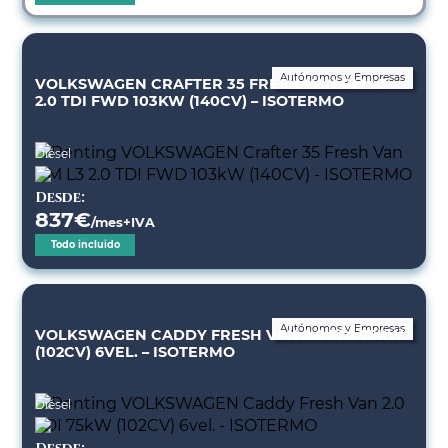
Autónomos y Empresas
VOLKSWAGEN CRAFTER 35 FRESH VAN BM L3
2.0 TDI FWD 103KW (140CV) – ISOTERMO
Diésel
Desde:
837
€
/mes+IVA
Todo incluido
Autónomos y Empresas
VOLKSWAGEN CADDY FRESH VAN 2.0 TDI 75KW
(102CV) 6VEL. – ISOTERMO
Diésel