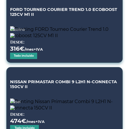
FORD TOURNEO COURIER TREND 1.0 ECOBOOST
125CV M1 II
Gasolina
Desde:
316
€
/mes+IVA
Todo incluido
NISSAN PRIMASTAR COMBI 9 L2H1 N-CONNECTA
150CV II
Diésel
Desde:
474
€
/mes+IVA
Todo incluido