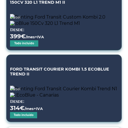
150CV 320 L1 TREND M1 II
Diésel
Desde:
399
€
/mes+IVA
Todo incluido
FORD TRANSIT COURIER KOMBI 1.5 ECOBLUE
TREND II
Diésel
Desde:
314
€
/mes+IVA
Todo incluido