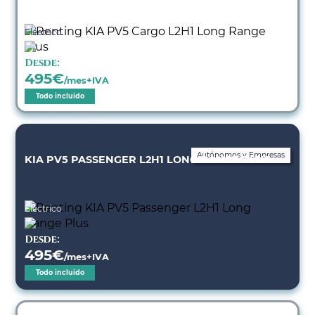
Eléctrico
Desde:
495
€
/mes+IVA
Todo incluido
Autónomos y Empresas
KIA PV5 PASSENGER L2H1 LONG RANGE PLUS
Eléctrico
Desde:
495
€
/mes+IVA
Todo incluido