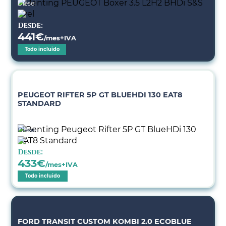
Diésel
Desde:
441
€
/mes+IVA
Todo incluido
PEUGEOT RIFTER 5P GT BLUEHDI 130 EAT8
STANDARD
Diésel
Desde:
433
€
/mes+IVA
Todo incluido
FORD TRANSIT CUSTOM KOMBI 2.0 ECOBLUE