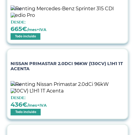
Diésel
Desde:
665
€
/mes+IVA
Todo incluido
NISSAN PRIMASTAR 2.0DCI 96KW (130CV) L1H1 1T
ACENTA
Diésel
Desde:
436
€
/mes+IVA
Todo incluido