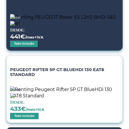
Diésel
Desde:
441
€
/mes+IVA
Todo incluido
PEUGEOT RIFTER 5P GT BLUEHDI 130 EAT8
STANDARD
Diésel
Desde:
433
€
/mes+IVA
Todo incluido