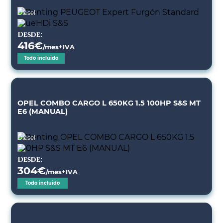
Diésel
Desde:
416
€
/mes+IVA
Todo incluido
OPEL COMBO CARGO L 650KG 1.5 100HP S&S MT
E6 (MANUAL)
Diésel
Desde:
304
€
/mes+IVA
Todo incluido