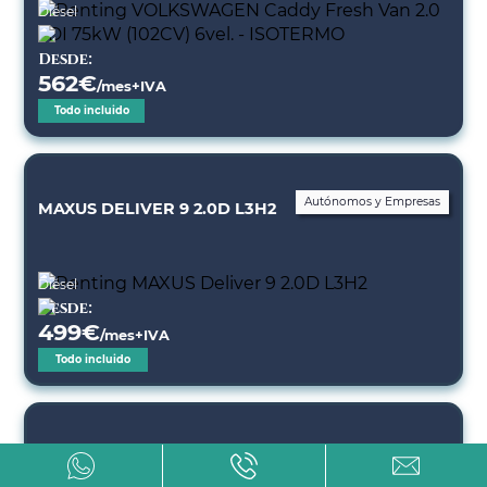
Diésel
Desde:
562
€
/mes+IVA
Todo incluido
Autónomos y Empresas
MAXUS DELIVER 9 2.0D L3H2
Diésel
Desde:
499
€
/mes+IVA
Todo incluido
CITROEN JUMPER 3.5 L2H2 BHDI S&S 6V M