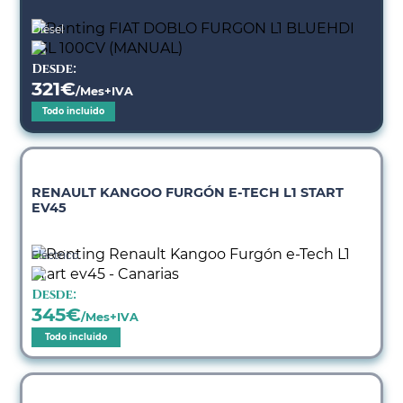
Diésel
Desde:
321
€
/Mes+IVA
Todo incluido
RENAULT KANGOO FURGÓN E-TECH L1 START
EV45
Eléctrico
Desde:
345
€
/Mes+IVA
Todo incluido