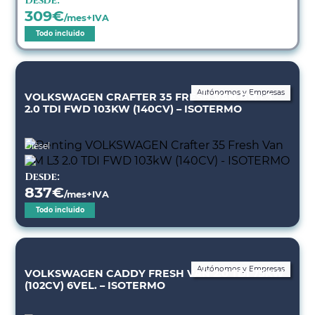
Desde:
309
€
/mes+IVA
Todo incluido
Autónomos y Empresas
VOLKSWAGEN CRAFTER 35 FRESH VAN BM L3
2.0 TDI FWD 103KW (140CV) – ISOTERMO
Diésel
Desde:
837
€
/mes+IVA
Todo incluido
Autónomos y Empresas
VOLKSWAGEN CADDY FRESH VAN 2.0 TDI 75KW
(102CV) 6VEL. – ISOTERMO