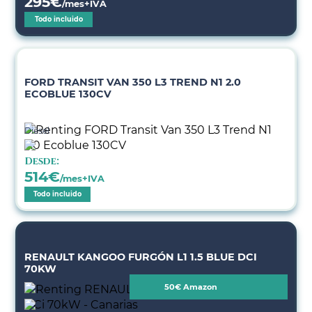
295
€
/mes+IVA
Todo incluido
FORD TRANSIT VAN 350 L3 TREND N1 2.0
ECOBLUE 130CV
Diésel
Desde:
514
€
/mes+IVA
Todo incluido
RENAULT KANGOO FURGÓN L1 1.5 BLUE DCI
70KW
50€ Amazon