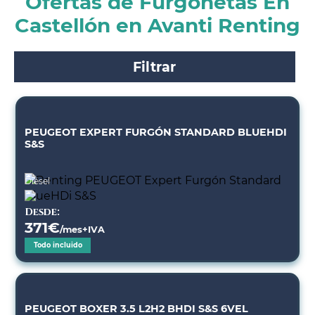
Ofertas de Furgonetas En
Castellón en Avanti Renting
Filtrar
PEUGEOT EXPERT FURGÓN STANDARD BLUEHDI
S&S
Diésel
Desde:
371
€
/mes+IVA
Todo incluido
PEUGEOT BOXER 3.5 L2H2 BHDI S&S 6VEL