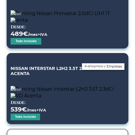
Diésel
Desde:
489
€
/mes+IVA
Todo incluido
Autónomos y Empresas
NISSAN INTERSTAR L2H2 3.5T 2.3DCI FWD
ACENTA
Diésel
Desde:
539
€
/mes+IVA
Todo incluido