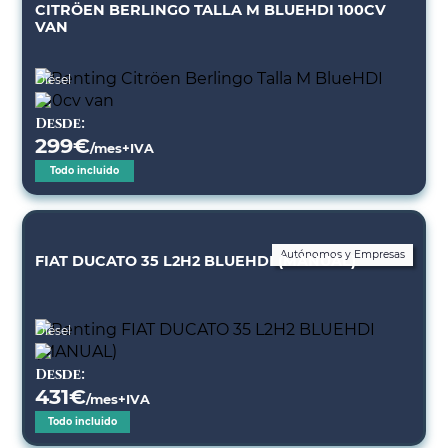
CITRÖEN BERLINGO TALLA M BLUEHDI 100CV
VAN
Diésel
Desde:
299
€
/mes+IVA
Todo incluido
Autónomos y Empresas
FIAT DUCATO 35 L2H2 BLUEHDI (MANUAL)
Diésel
Desde:
431
€
/mes+IVA
Todo incluido