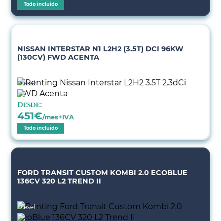
Todo incluido
NISSAN INTERSTAR N1 L2H2 (3.5T) DCI 96KW
(130CV) FWD ACENTA
Diésel
Desde:
451
€
/mes+IVA
Todo incluido
FORD TRANSIT CUSTOM KOMBI 2.0 ECOBLUE
136CV 320 L2 TREND II
Diésel