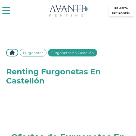
avantirenting.es
SOLICITA
COTIZACIÓN
Furgonetas
Furgonetas En Castellón
Renting Furgonetas En
Castellón
Descubre las mejores ofertas de renting de furgonetas en
Castellón con Avanti Renting. Flexibilidad, comodidad y
vehículos adaptados a tus necesidades. ¡Solicita información
ahora!