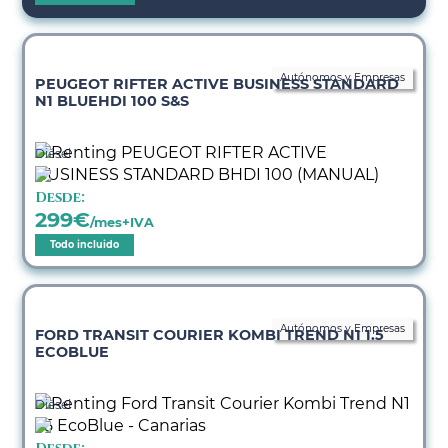
Autónomos y Empresas
PEUGEOT RIFTER ACTIVE BUSINESS STANDARD
N1 BLUEHDI 100 S&S
Diésel
Desde:
299
€
/mes+IVA
Todo incluido
Autónomos y Empresas
FORD TRANSIT COURIER KOMBI TREND N1 1.5
ECOBLUE
Diésel