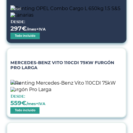
Diésel
Desde:
297
€
/mes+IVA
Todo incluido
MERCEDES-BENZ VITO 110CDI 75KW FURGÓN
PRO LARGA
Diésel
Desde:
559
€
/mes+IVA
Todo incluido